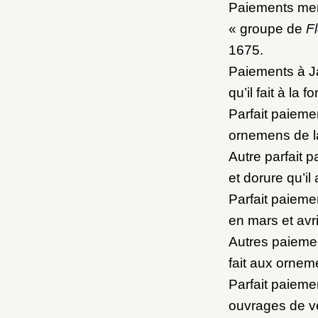
M
Paiements men
« groupe de
F
1675.
Nouve
Paiements à Ja
qu’il fait à la
Parfait paieme
ornemens de la
Cré
Autre parfait 
et dorure qu’il 
Parfait paiemen
en mars et avr
Autres paiemen
fait aux ornem
Parfait paieme
ouvrages de ve