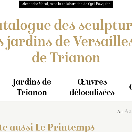
Alexandre Maral, avec la collaboration de Cyril Pasquier
talogue des sculptu
s jardins de Versailles
de Trianon
Jardins de
Œuvres
Trianon
délocalisées
ite aussi Le Printemps