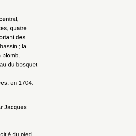
central,
tes, quatre
ortant des
bassin ; la
n plomb.
’eau du bosquet
lées, en 1704,
ar Jacques
oitié du pied