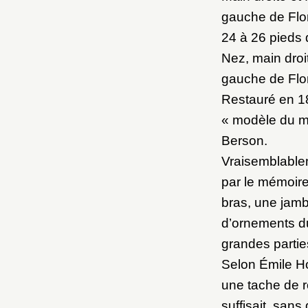
gauche de Flor
24 à 26 pieds 
Nez, main droi
gauche de Flo
Restauré en 18
« modèle du mo
Berson.
Vraisemblablem
par le mémoire
bras, une jamb
d’ornements du
grandes partie
Selon Émile Ho
une tache de ro
suffisait, sans