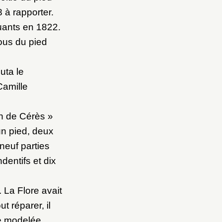
 à rapporter.
uants en 1822.
ous du pied
uta le
Camille
n de Cérès »
un pied, deux
neuf parties
dentifs et dix
 La Flore avait
t réparer, il
ce modelée.