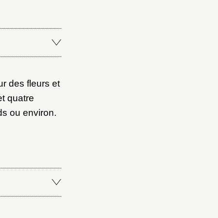
Fermer
r des fleurs et
Fermer
et quatre
ice
ds ou environ.