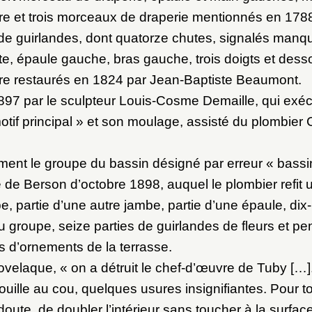
e et trois morceaux de draperie mentionnés en 1788
de guirlandes, dont quatorze chutes, signalés manq
te, épaule gauche, bras gauche, trois doigts et dess
re restaurés en 1824 par Jean-Baptiste Beaumont.
97 par le sculpteur Louis-Cosme Demaille, qui exéc
tif principal » et son moulage, assisté du plombier 
ent le groupe du bassin désigné par erreur « bassi
 de Berson d’octobre 1898, auquel le plombier refit 
e, partie d’une autre jambe, partie d’une épaule, dix-
 groupe, seize parties de guirlandes de fleurs et pen
s d’ornements de la terrasse.
velaque, « on a détruit le chef-d’œuvre de Tuby […].
uille au cou, quelques usures insignifiantes. Pour tou
 doute, de doubler l’intérieur sans toucher à la surfa