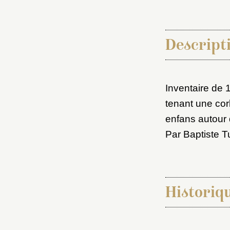
Descripti
Inventaire de 
tenant une corb
Choi
enfans autour 
Par Baptiste T
Nom d
C
Historiq
Val