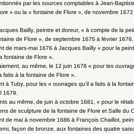
ot de passe
tionnés par les sources comptables à Jean-Baptiste
lore
» ou la « fontaine de Flore », de novembre 167
au dossier
cques Bailly, peintre et doreur, « à compte de la pei
 fontaine de Flore », de septembre 1675 à février 1676.
nt de mars-mai 1676 à Jacques Bailly « pour la pein
Vous n'êtes pas encore inscrit ?
Créer un compte
Envoyer
 fontaine de Flore ».
Vous avez oublié votre mot de passe ?
Cliquez ici
er et ajouter
paiement, au même, le 12 juin 1678 « pour les ouvrag
a faits à la fontaine de Flore ».
t à Tuby, pour les « ouvrages qu’il a faits à la fontai
il 1679.
ts au même, de juin à octobre 1681, « pour le rétabl
ens de sculpture de la fontaine de Flore et Salle du C
nt de mai à novembre 1686 à François Chaillot, peint
rni, façon de bronze, aux fontaines des quatre sais