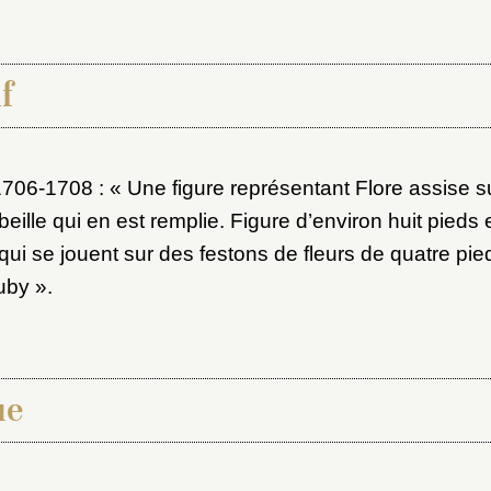
f
1706-1708 : « Une figure représentant Flore assise su
eille qui en est remplie. Figure d’environ huit pieds 
x du dossier où ajouter la not
qui se jouent sur des festons de fleurs de quatre pie
Connexion
uby ».
u dossier
ourriel
ue
ider