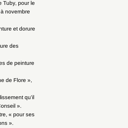
 Tuby, pour le
2 à novembre
nture et dorure
ture des
es de peinture
ne de Flore »,
issement qu’il
onseil ».
re, « pour ses
ons ».