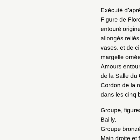
Exécuté d’apr
Figure de Flor
entouré origin
allongés relié
vases, et de ci
margelle ornée
Amours entoura
de la Salle du 
Cordon de la ma
dans les cinq 
Groupe, figure
Bailly.
Groupe bronzé 
Main droite et