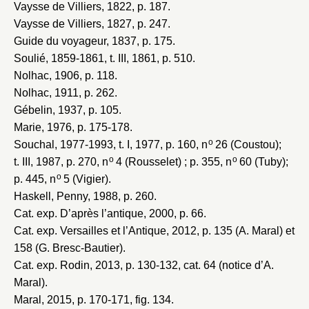
Vaysse de Villiers, 1822
, p. 187.
Vaysse de Villiers, 1827
, p. 247.
Guide du voyageur, 1837
, p. 175.
Soulié, 1859-1861
, t. III, 1861, p. 510.
Nolhac, 1906
, p. 118.
Nolhac, 1911
, p. 262.
Gébelin, 1937
, p. 105.
Marie, 1976
, p. 175-178.
o
Souchal, 1977-1993
, t. I, 1977, p. 160, n
26 (Coustou);
o
o
t. III, 1987, p. 270, n
4 (Rousselet) ; p. 355, n
60 (Tuby);
o
p. 445, n
5 (Vigier).
Haskell, Penny, 1988
, p. 260.
Cat. exp. D’après l’antique, 2000
, p. 66.
Cat. exp. Versailles et l’Antique, 2012
, p. 135 (A. Maral) et
158 (G. Bresc-Bautier).
Cat. exp. Rodin, 2013
, p. 130-132, cat. 64 (notice d’A.
Maral).
Maral, 2015
, p. 170-171, fig. 134.