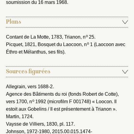
soumission du 16 mars 1968
.
Plans
o
Contant de La Motte, 1783
, Trianon, n
25.
o
Picquet, 1821
, Bosquet du Laocoon, n
1 (Laocoon avec
Éthro et Mélanthus, ses fils).
Sources figurées
Allegrain, vers 1688-2
.
Agence des Bâtiments du roi (fonds Robert de Cotte),
o
vers 1700
, n
1992 (microfilm F 001748) « Loocon. Il
estoit aux Gobelins / Il est présentement à Trianon ».
Martin, 1724
.
Vaysse de Villiers, 1830
, pl. 117.
Johnson, 1972-1980
, 2015.00.015.1474-