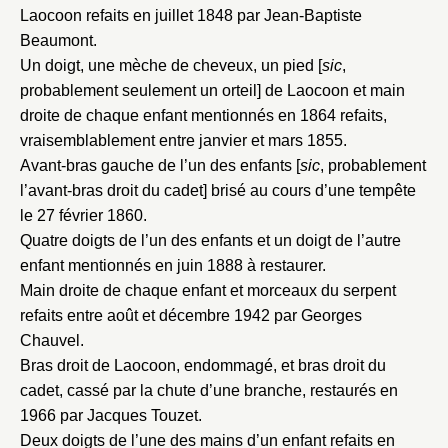
Laocoon refaits en juillet 1848 par Jean-Baptiste
Beaumont.
Un doigt, une mèche de cheveux, un pied [
sic
,
probablement seulement un orteil] de Laocoon et main
droite de chaque enfant mentionnés en 1864 refaits,
vraisemblablement entre janvier et mars 1855.
Avant-bras gauche de l’un des enfants [
sic
, probablement
l’avant-bras droit du cadet] brisé au cours d’une tempête
le 27 février 1860.
Quatre doigts de l’un des enfants et un doigt de l’autre
Fermer
enfant mentionnés en juin 1888 à restaurer.
Fermer
Choix du dossier où ajouter la
Main droite de chaque enfant et morceaux du serpent
refaits entre août et décembre 1942 par Georges
notice
Connexion
Chauvel.
Nom du dossier
Bras droit de Laocoon, endommagé, et bras droit du
Courriel
cadet, cassé par la chute d’une branche, restaurés en
1966 par Jacques Touzet.
Deux doigts de l’une des mains d’un enfant refaits en