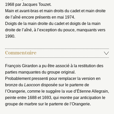
1968 par Jacques Touzet.
Mot de passe
Main et avant-bras et main droits du cadet et main droite
Valider
de l’aîné encore présents en mai 1974.
Doigts de la main droite du cadet et doigts de la main
droite de l’aîné, à l’exception du pouce, manquants vers
Nouveau dossier
1990.
Envoyer
Commentaire
Vous n'êtes pas encore inscrit ?
Créer un compte
Vous avez oublié votre mot de passe ?
Cliquez ici
François Girardon a pu être associé à la restitution des
Créer et ajouter
parties manquantes du groupe original.
Probablement pressenti pour remplacer la version en
bronze du
Laocoon
disposée sur le parterre de
l’Orangerie, comme le suggère la vue d’Étienne Allegrain,
peinte entre 1688 et 1693, qui montre par anticipation le
groupe de marbre sur le parterre de l’Orangerie.