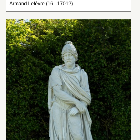
Armand Lefèvre (16..-1701?)