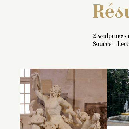
Résu
2 sculptures 
Source = Lett
In
g
r
a
a