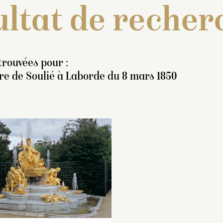
ltat de recher
trouvées pour :
re de Soulié à Laborde du 8 mars 1850
ventaire de 1707 : « Un
Inventaire de 1706
rouppe de marbre blanc
« Une figure repré
eprésentant le
Laocoon
France
, ayant un 
ttaqué par les serpens
en teste avec un c
vec ses deux enfans. Le
couronne de fleurs 