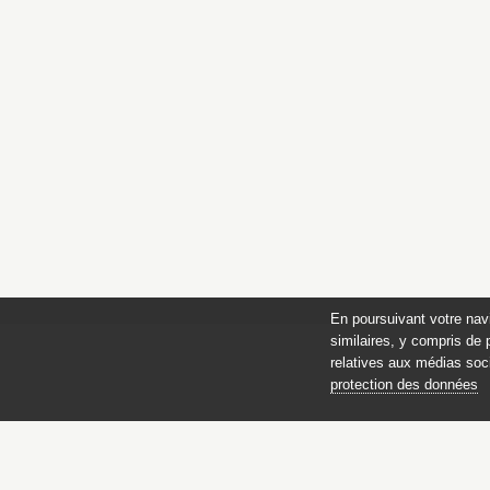
En poursuivant votre nav
similaires, y compris de 
relatives aux médias soci
protection des données
des 