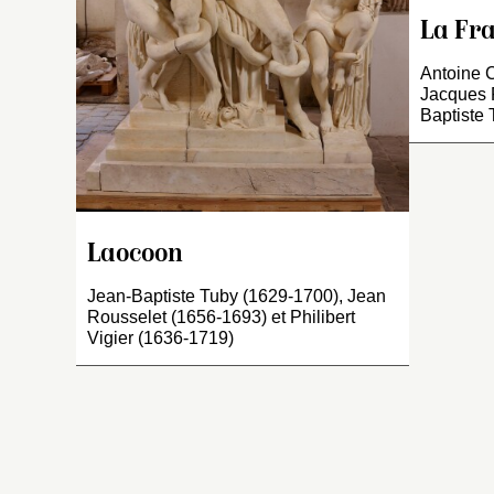
L
u
La Fr
pi
Antoine 
e
Jacques 
de
Baptiste
ma
g
s
de
à 
Laocoon
se
j
Jean-Baptiste Tuby (1629-1700), Jean
d
Rousselet (1656-1693) et Philibert
la
Vigier (1636-1719)
q