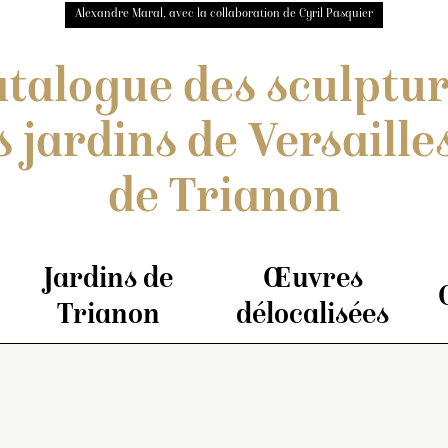
Alexandre Maral, avec la collaboration de Cyril Pasquier
talogue des sculptu
s jardins de Versailles
de Trianon
Jardins de
Œuvres
Trianon
délocalisées