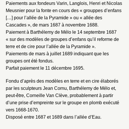
Paiements aux fondeurs Varin, Langlois, Henri et Nicolas
Meusnier pour la fonte en cours des « grouppes d’enfans
[…] pour l’allée de la Pyramide » ou « allée des
Cascades », de mars 1687 à novembre 1688.
Paiement à Barthélemy de Mélo le 14 septembre 1687
« sur des modèles de groupes d’enfans qu’il reforme de
terre et de cire pour l’allée de la Pyramide ».
Paiements de mars à juillet 1689 indiquant que les
groupes ont été fondus.
Parfait paiement le 11 décembre 1695.
Fermer
Fermer
Choix du dossier où ajouter la
Fondu d’après des modèles en terre et en cire élaborés
par les sculpteurs Jean Cornu, Barthélemy de Mélo et,
notice
Connexion
peut-être, Corneille Van Clève, probablement à partir
Nom du dossier
d’une prise d’empreinte sur le groupe en plomb exécuté
Courriel
vers 1668-1670.
Disposé entre 1687 et 1689 dans l’allée d’Eau.