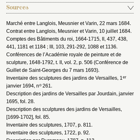
Sources
Mot de passe
Valider
Marché entre Langlois, Meusnier et Varin, 22 mars 1684
.
Contrat entre Langlois, Meusnier et Varin, 10 juillet 1684
.
Nouveau dossier
Comptes des Bâtiments du roi, 1664-1715
, II, 437, 438,
441, 1181 et 1184 ; III, 103, 291-292, 1088 et 1136.
Envoyer
Conférences de l’Académie royale de peinture et de
sculpture, 1648-1792
, t. II, vol. 2, p. 506 (Conférence de
Guillet de Saint-Georges du 7 mars 1693).
Vous n'êtes pas encore inscrit ?
Créer un compte
Vous avez oublié votre mot de passe ?
Cliquez ici
er
Inventaire des sculptures des jardins de Versailles, 1
Créer et ajouter
o
janvier 1694
, n
261.
Description des jardins de Versailles par Jourdain, janvier
1695
, fol. 28.
Description des sculptures des jardins de Versailles,
[1699-1702]
, fol. 85.
Inventaire des sculptures, 1707
, p. 811.
Inventaire des sculptures, 1722
, p. 92.