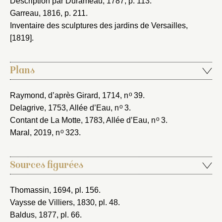
Description par Durameau, 1787
, p. 113.
Garreau, 1816
, p. 211.
Inventaire des sculptures des jardins de Versailles,
[1819]
.
Plans
o
Raymond, d’après Girard, 1714
, n
39.
o
Delagrive, 1753
, Allée d’Eau, n
3.
o
Contant de La Motte, 1783
, Allée d’Eau, n
3.
o
Maral, 2019
, n
323.
Sources figurées
Thomassin, 1694
, pl. 156.
Vaysse de Villiers, 1830
, pl. 48.
Baldus, 1877
, pl. 66.