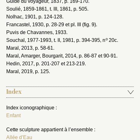
Guide du voyageur, 1837
, p. 169-170.
Soulié, 1859-1861
, t. III, 1861, p. 505.
Nolhac, 1901
, p. 124-128.
Francastel, 1930
, p. 28-29 et pl. III (fig. 9).
Puvis de Chavannes, 1933
.
o
Souchal, 1977-1993
, t. II, 1981, p. 394-395, n
20c.
Maral, 2013
, p. 58-61.
Maral, Amarger, Bourgarit, 2014
, p. 86-87 et 90-91.
Hedin, 2017
, p. 201-207 et 213-219.
Maral, 2019
, p. 125.
Index
Index iconographique :
Enfant
Cette sculpture appartient à l’ensemble :
Allée d’Eau