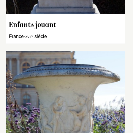
Enfants jouant
e
France-
xvii
siècle