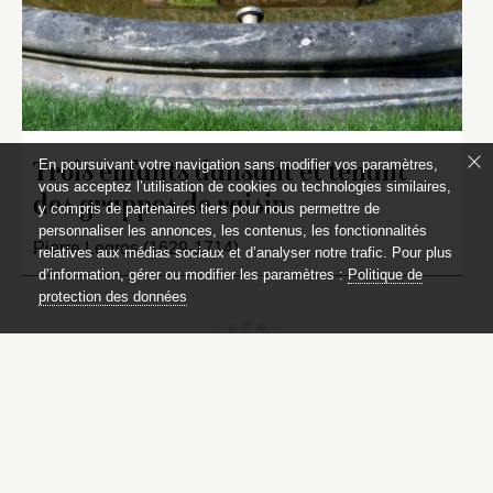
En poursuivant votre navigation sans modifier vos paramètres,
Trois enfants dansant et tenant
vous acceptez l’utilisation de cookies ou technologies similaires,
des grappes de raisin
y compris de partenaires tiers pour nous permettre de
personnaliser les annonces, les contenus, les fonctionnalités
Pierre Legros (1629-1714)
relatives aux médias sociaux et d’analyser notre trafic. Pour plus
d’information, gérer ou modifier les paramètres :
Politique de
protection des données