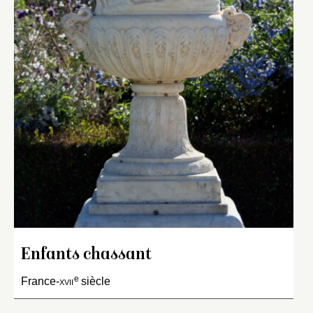
Enfants chassant
e
France-
xvii
siècle