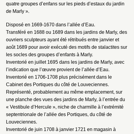
Choix du dossier où ajouter la
quatre groupes d’enfans sur les pieds d’estaux du jardin
notice
Connexion
de Marly ».
Nom du dossier
Courriel
Disposé en 1669-1670 dans l’allée d’Eau.
Transféré en 1688 ou 1689 dans les jardins de Marly, des
ouvriers sculpteurs ayant été rétribués entre janvier et
août 1689 pour avoir exécuté des motifs de stalactites sur
les socles des groupes d’enfants à Marly.
Mot de passe
Valider
Inventorié en juillet 1695 dans les jardins de Marly, avec
l’indication que l’œuvre provient de l’allée d’Eau.
Inventorié en 1706-1708 plus précisément dans le
Cabinet des Portiques du côté de Louveciennes.
Nouveau dossier
Représenté, probablement au même emplacement, sur
une planche des vues des jardins de Marly, à l’entrée du
Envoyer
« Vestibule d’Hercule », niche de charmille à l’extrémité
septentrionale de l’allée des Portiques, du côté de
Vous n'êtes pas encore inscrit ?
Créer un compte
Louveciennes.
Vous avez oublié votre mot de passe ?
Cliquez ici
Créer et ajouter
Inventorié de juin 1708 à janvier 1721 en magasin à