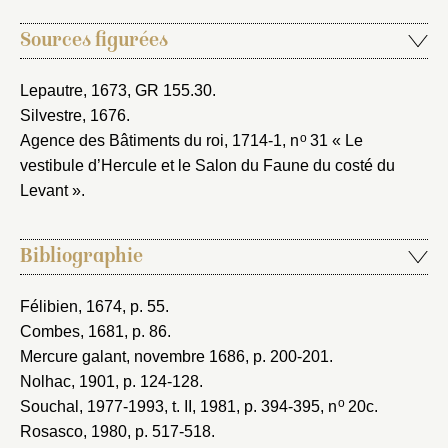
Sources figurées
Lepautre, 1673
, GR 155.30.
Silvestre, 1676
.
o
Agence des Bâtiments du roi, 1714-1
, n
31 « Le
vestibule d’Hercule et le Salon du Faune du costé du
Levant ».
Bibliographie
Félibien, 1674
, p. 55.
Combes, 1681
, p. 86.
Mercure galant, novembre 1686
, p. 200-201.
Nolhac, 1901
, p. 124-128.
o
Souchal, 1977-1993
, t. II, 1981, p. 394-395, n
20c.
Rosasco, 1980
, p. 517-518.