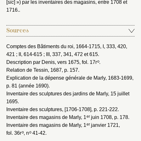
[
sic
] ») par les inventaires des magasins, entre 1708 et
1716..
Sources
Comptes des Bâtiments du roi, 1664-1715
, I, 333, 420,
421 ; II, 614-615 ; III, 337, 341, 472 et 615.
o
Description par Denis, vers 1675
, fol. 17r
.
Relation de Tessin, 1687
, p. 157.
Explication de la dépense générale de Marly, 1683-1699
,
p. 81 (année 1690).
Inventaire des sculptures des jardins de Marly, 15 juillet
1695
.
Inventaire des sculptures, [1706-1708]
, p. 221-222.
er
Inventaire des magasins de Marly, 1
juin 1708
, p. 178.
er
Inventaire des magasins de Marly, 1
janvier 1721
,
o
o
fol. 36r
, n
41-42.