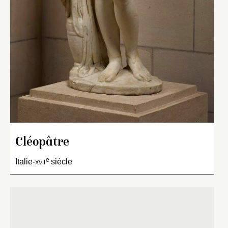
Cléopâtre
e
Italie-
xvii
siècle