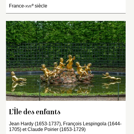
e
France-
xvii
siècle
L’Île des enfants
Jean Hardy (1653-1737), François Lespingola (1644-
1705) et Claude Poirier (1653-1729)