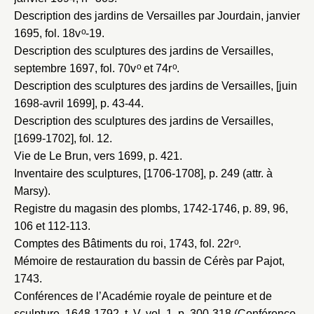
Description des jardins de Versailles par Jourdain, janvier
o
1695
, fol. 18v
-19.
Description des sculptures des jardins de Versailles,
o
o
septembre 1697
, fol. 70v
et 74r
.
Description des sculptures des jardins de Versailles, [juin
1698-avril 1699]
, p. 43-44.
Description des sculptures des jardins de Versailles,
[1699-1702]
, fol. 12.
Vie de Le Brun, vers 1699
, p. 421.
Inventaire des sculptures, [1706-1708]
, p. 249 (attr. à
Marsy).
Registre du magasin des plombs, 1742-1746
, p. 89, 96,
106 et 112-113.
o
Comptes des Bâtiments du roi, 1743
, fol. 22r
.
Mémoire de restauration du bassin de Cérès par Pajot,
1743
.
Conférences de l’Académie royale de peinture et de
sculpture, 1648-1792
, t. V, vol. 1, p. 300-318 (Conférence