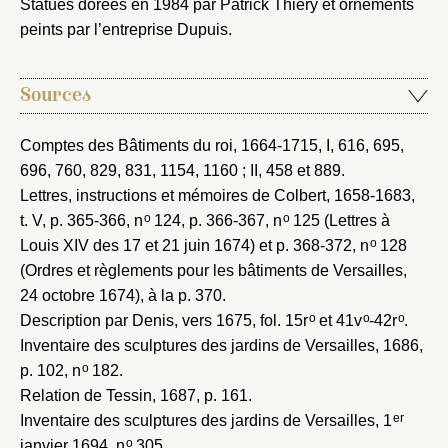
Statues dorées en 1984 par Patrick Thiery et ornements
peints par l’entreprise Dupuis.
Nouveau dossier
Sources
Envoyer
Comptes des Bâtiments du roi, 1664-1715
, I, 616, 695,
Vous n'êtes pas encore inscrit ?
Créer un compte
696, 760, 829, 831, 1154, 1160 ; II, 458 et 889.
Vous avez oublié votre mot de passe ?
Cliquez ici
Créer et ajouter
Lettres, instructions et mémoires de Colbert, 1658-1683
,
o
o
t. V, p. 365-366, n
124, p. 366-367, n
125 (Lettres à
o
Louis XIV des 17 et 21 juin 1674) et p. 368-372, n
128
(Ordres et règlements pour les bâtiments de Versailles,
24 octobre 1674), à la p. 370.
o
o
o
Description par Denis, vers 1675
, fol. 15r
et 41v
-42r
.
Inventaire des sculptures des jardins de Versailles, 1686
,
o
p. 102, n
182.
Relation de Tessin, 1687
, p. 161.
er
Inventaire des sculptures des jardins de Versailles, 1
o
janvier 1694
, n
305.