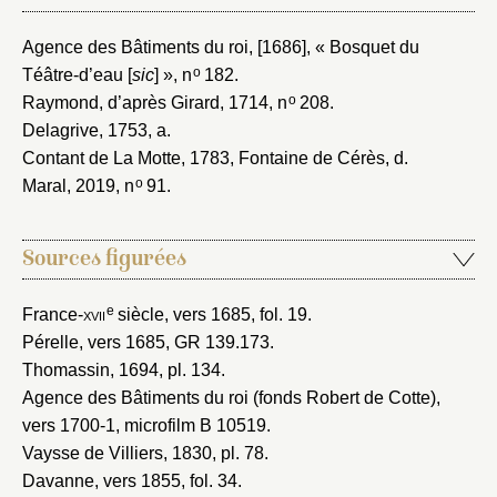
Agence des Bâtiments du roi, [1686]
, « Bosquet du
o
Téâtre-d’eau [
sic
] », n
182.
o
Raymond, d’après Girard, 1714
, n
208.
Delagrive, 1753
, a.
Contant de La Motte, 1783
, Fontaine de Cérès, d.
o
Maral, 2019
, n
91.
Sources figurées
e
France-
xvii
siècle, vers 1685
, fol. 19.
Pérelle, vers 1685
, GR 139.173.
Thomassin, 1694
, pl. 134.
Agence des Bâtiments du roi (fonds Robert de Cotte),
vers 1700-1
, microfilm B 10519.
Vaysse de Villiers, 1830
, pl. 78.
Davanne, vers 1855
, fol. 34.