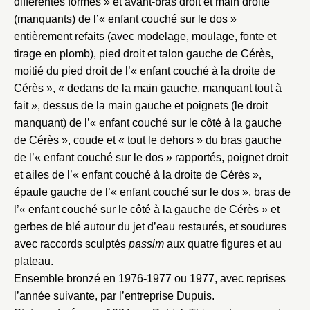
différentes formes » et avant-bras droit et main droite
(manquants) de l’« enfant couché sur le dos »
entièrement refaits (avec modelage, moulage, fonte et
tirage en plomb), pied droit et talon gauche de Cérès,
moitié du pied droit de l’« enfant couché à la droite de
Cérès », « dedans de la main gauche, manquant tout à
fait », dessus de la main gauche et poignets (le droit
Fermer
manquant) de l’« enfant couché sur le côté à la gauche
de Cérès », coude et « tout le dehors » du bras gauche
Fermer
Choix du dossier où ajouter la
de l’« enfant couché sur le dos » rapportés, poignet droit
notice
Connexion
et ailes de l’« enfant couché à la droite de Cérès »,
épaule gauche de l’« enfant couché sur le dos », bras de
Nom du dossier
Courriel
l’« enfant couché sur le côté à la gauche de Cérès » et
gerbes de blé autour du jet d’eau restaurés, et soudures
avec raccords sculptés
passim
aux quatre figures et au
plateau.
Ensemble bronzé en 1976-1977 ou 1977, avec reprises
Mot de passe
Valider
l’année suivante, par l’entreprise Dupuis.