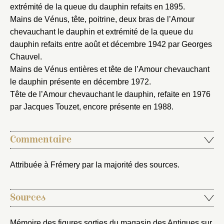
extrémité de la queue du dauphin refaits en 1895.
Nom du dossier
Courriel
Mains de Vénus, tête, poitrine, deux bras de l’Amour
chevauchant le dauphin et extrémité de la queue du
dauphin refaits entre août et décembre 1942 par Georges
Chauvel.
Mains de Vénus entières et tête de l’Amour chevauchant
Mot de passe
le dauphin présente en décembre 1972.
Valider
Tête de l’Amour chevauchant le dauphin, refaite en 1976
par Jacques Touzet, encore présente en 1988.
Nouveau dossier
Commentaire
Envoyer
Attribuée à Frémery par la majorité des sources.
Vous n'êtes pas encore inscrit ?
Créer un compte
Vous avez oublié votre mot de passe ?
Cliquez ici
Créer et ajouter
Sources
Mémoire des figures sorties du magasin des Antiques sur