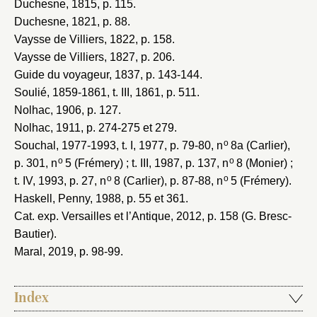
Duchesne, 1815
, p. 115.
Duchesne, 1821
, p. 88.
Vaysse de Villiers, 1822
, p. 158.
Vaysse de Villiers, 1827
, p. 206.
Guide du voyageur, 1837
, p. 143-144.
Soulié, 1859-1861
, t. III, 1861, p. 511.
Nolhac, 1906
, p. 127.
Nolhac, 1911
, p. 274-275 et 279.
o
Souchal, 1977-1993
, t. I, 1977, p. 79-80, n
8a (Carlier),
o
o
p. 301, n
5 (Frémery) ; t. III, 1987, p. 137, n
8 (Monier) ;
o
o
t. IV, 1993, p. 27, n
8 (Carlier), p. 87-88, n
5 (Frémery).
Haskell, Penny, 1988
, p. 55 et 361.
Cat. exp. Versailles et l’Antique, 2012
, p. 158 (G. Bresc-
Bautier).
Maral, 2019
, p. 98-99.
Index