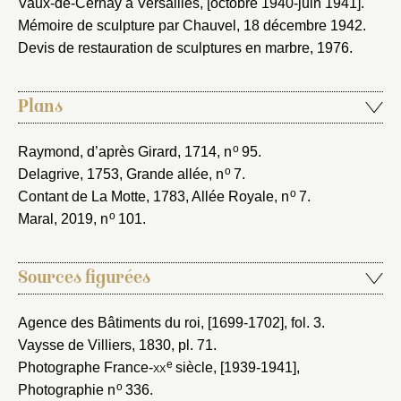
Vaux-de-Cernay à Versailles, [octobre 1940-juin 1941]
.
Mémoire de sculpture par Chauvel, 18 décembre 1942
.
Devis de restauration de sculptures en marbre, 1976
.
Plans
o
Raymond, d’après Girard, 1714
, n
95.
o
Delagrive, 1753
, Grande allée, n
7.
o
Contant de La Motte, 1783
, Allée Royale, n
7.
o
Maral, 2019
, n
101.
Sources figurées
Agence des Bâtiments du roi, [1699-1702]
, fol. 3.
Vaysse de Villiers, 1830
, pl. 71.
e
Photographe France-
xx
siècle, [1939-1941]
,
o
Photographie n
336.