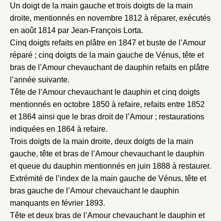
Un doigt de la main gauche et trois doigts de la main
droite, mentionnés en novembre 1812 à réparer, exécutés
en août 1814 par Jean-François Lorta.
Cinq doigts refaits en plâtre en 1847 et buste de l’Amour
réparé ; cinq doigts de la main gauche de Vénus, tête et
bras de l’Amour chevauchant de dauphin refaits en plâtre
l’année suivante.
Tête de l’Amour chevauchant le dauphin et cinq doigts
mentionnés en octobre 1850 à refaire, refaits entre 1852
et 1864 ainsi que le bras droit de l’Amour ; restaurations
indiquées en 1864 à refaire.
Trois doigts de la main droite, deux doigts de la main
gauche, tête et bras de l’Amour chevauchant le dauphin
et queue du dauphin mentionnés en juin 1888 à restaurer.
Extrémité de l’index de la main gauche de Vénus, tête et
Fermer
bras gauche de l’Amour chevauchant le dauphin
Fermer
Choix du dossier où ajouter la
manquants en février 1893.
notice
Tête et deux bras de l’Amour chevauchant le dauphin et
Connexion