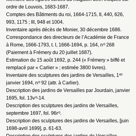
ordre de Louvois, 1683-1687
.
Comptes des Bâtiments du roi, 1664-1715
, II, 440, 626,
993, 1175 ; III, 948 et 1004.
Inventaire après décès de Monier, 30 décembre 1686
.
Correspondance des directeurs de l’Académie de France
o
à Rome, 1666-1793
, t. I, 1666-1694, p. 164, n
268
(Paiement à Frémery du 20 juillet 1687).
Estimation du 15 août 1692
, p. 244 (« Frémery » biffé et
remplacé par « Carlier » ; estimée 3800 livres).
er
Inventaire des sculptures des jardins de Versailles, 1
o
janvier 1694
, n
92 (attr. à Carlier).
Description des jardins de Versailles par Jourdain, janvier
o
1695
, fol. 13v
-14.
Description des sculptures des jardins de Versailles,
o
septembre 1697
, fol. 96r
.
Description des sculptures des jardins de Versailles, [juin
1698-avril 1699]
, p. 61-63.
Description des sculptures des jardins de Versailles,