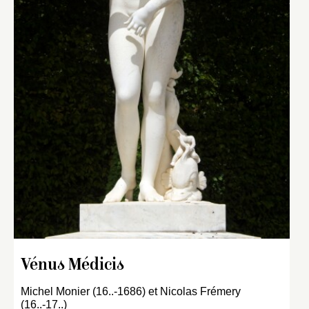
Vénus Médicis
Michel Monier (16..-1686) et Nicolas Frémery
(16..-17..)