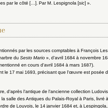
ot de passe
es par le côté […]. Par M. Lespignola [
sic
] ».
au dossier
ue
Vous n'êtes pas encore inscrit ?
Créer un compte
Envoyer
Vous avez oublié votre mot de passe ?
Cliquez ici
tionnés par les sources comptables à François Les
er et ajouter
 marbre du
Sesto Mario
», d’avril 1684 à novembre 168
mentionné en cours d’avril 1684 à mars 1687).
nt le 17 mai 1693, précisant que l’œuvre est posée d
e, d’après l’antique de l’ancienne collection Ludovisi
e la salle des Antiques du Palais-Royal à Paris, livré 
rdre de Louvois, le 14 janvier 1684 et, à Lespingola, 