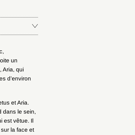
Fermer
c,
Fermer
oite un
ice
 Aria, qui
es d’environ
tus et Aria.
d dans le sein,
 est vêtue. Il
sur la face et