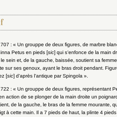
f
1707 : « Un grouppe de deux figures, de marbre blan
inna Petus en pieds [
sic
] qui s’enfonce de la main dr
x du dossier où ajouter la not
le sein et, de la gauche, baissée, soutient sa femme,
Connexion
 sur ses genoux, ayant le bras droit pendant. Figur
ez [
sic
] d’après l’antique par Spingola ».
u dossier
ourriel
1722 : « Un grouppe de deux figures, représentant Pe
 en action de se plonger de la main droite un poignar
ient, de la gauche, le bras de la femme mourante, qui
 à cette main. Il a 7 pieds de haut, la plinte 4 pieds 
ider