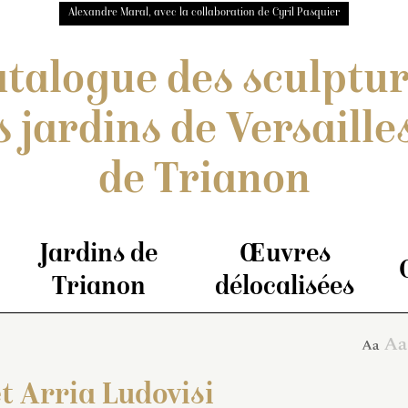
Alexandre Maral, avec la collaboration de Cyril Pasquier
talogue des sculptu
s jardins de Versailles
de Trianon
Jardins de
Œuvres
Trianon
délocalisées
t Arria Ludovisi