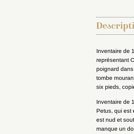
Descripti
Inventaire de 
représentant C
Choi
poignard dans 
tombe mourante
six pieds, copi
Nom d
C
Inventaire de 
Petus, qui est
est nud et sout
manque un doigt
Val