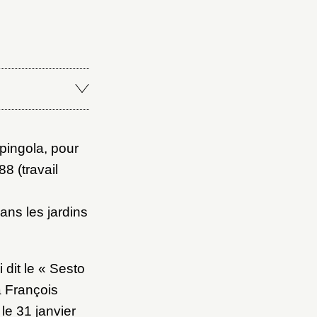
pingola, pour
8 (travail
ans les jardins
 dit le « Sesto
à François
le 31 janvier