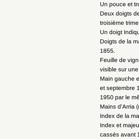
Un pouce et tr
Deux doigts de 
troisième trim
Un doigt Indiq
Doigts de la m
1855.
Feuille de vig
visible sur un
Main gauche et
et septembre 1
1950 par le m
Mains d’Arria 
Index de la ma
Index et majeur
cassés avant 