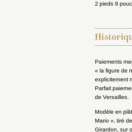
M
2 pieds 9 pouc
Nouve
Historiq
Paiements men
Cré
« la figure de
explicitement 
Parfait paieme
de Versailles.
Modèle en plâtr
Mario », tiré d
Girardon, sur o