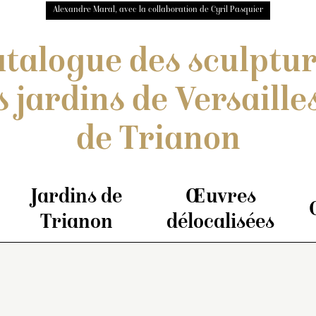
Alexandre Maral, avec la collaboration de Cyril Pasquier
talogue des sculptu
s jardins de Versailles
de Trianon
Jardins de
Œuvres
Trianon
délocalisées