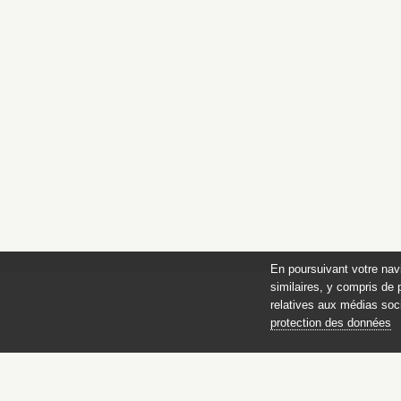
En poursuivant votre nav
similaires, y compris de 
relatives aux médias soci
protection des données
des 