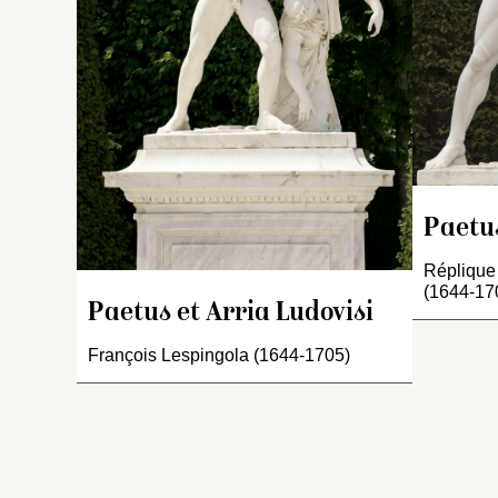
de
po
la
s
m
ay
Fi
co
l’
Paetus
In
Réplique
g
(1644-17
re
Paetus et Arria Ludovisi
Pe
François Lespingola (1644-1705)
s