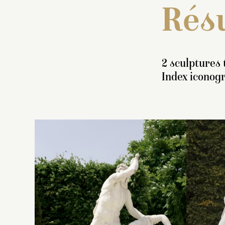
Résu
2 sculptures 
Index iconog
In
g
d
r
en