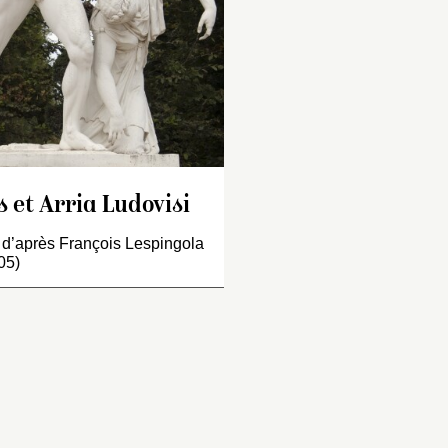
 la main droite un
parterre du Nord.
ignard dans le sein et, de
 gauche, baissée, soutient
a femme, Aria, qui tombe
ourante sur ses genoux,
ant le bras droit pendant.
gures d’environ six pieds,
piez [
sic
] d’après
antique par Spingola ».
 et Arria Ludovisi
ventaire de 1722 : « Un
 d’après François Lespingola
rouppe de deux figures,
05)
présentant Petus et Aria.
tus, qui est en action de
e plonger de la main…