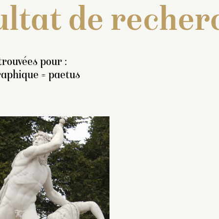
ltat de recher
trouvées pour :
raphique = paetus
ventaire de 1707 : « Un
Moulage exécuté e
rouppe de deux figures,
partir de l’œuvre or
e marbre blanc,
(
MR 2035
) mise à l
eprésentant Cinna Petus
2013.
 pieds [
sic
] qui s’enfonce
Installé en 2015 su