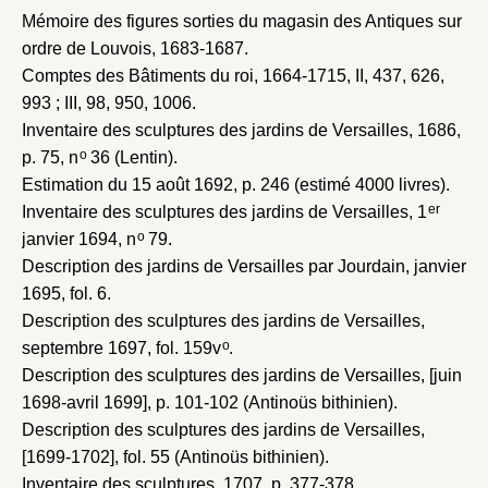
Mémoire des figures sorties du magasin des Antiques sur
Envoyer
ordre de Louvois, 1683-1687
.
Comptes des Bâtiments du roi, 1664-1715
, II, 437, 626,
Vous n'êtes pas encore inscrit ?
Créer un compte
993 ; III, 98, 950, 1006.
Vous avez oublié votre mot de passe ?
Cliquez ici
Inventaire des sculptures des jardins de Versailles, 1686
,
Créer et ajouter
o
p. 75, n
36 (Lentin).
Estimation du 15 août 1692
, p. 246 (estimé 4000 livres).
er
Inventaire des sculptures des jardins de Versailles, 1
o
janvier 1694
, n
79.
Description des jardins de Versailles par Jourdain, janvier
1695
, fol. 6.
Description des sculptures des jardins de Versailles,
o
septembre 1697
, fol. 159v
.
Description des sculptures des jardins de Versailles, [juin
1698-avril 1699]
, p. 101-102 (Antinoüs bithinien).
Description des sculptures des jardins de Versailles,
[1699-1702]
, fol. 55 (Antinoüs bithinien).
Inventaire des sculptures, 1707
, p. 377-378.