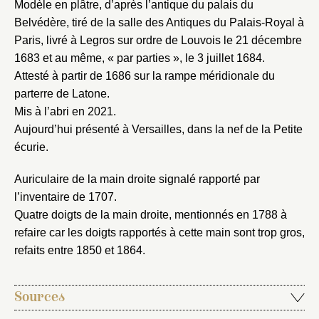
Modèle en plâtre, d’après l’antique du palais du
Belvédère, tiré de la salle des Antiques du Palais-Royal à
Paris, livré à Legros sur ordre de Louvois le 21 décembre
1683 et au même, « par parties », le 3 juillet 1684.
Attesté à partir de 1686 sur la rampe méridionale du
Fermer
parterre de Latone.
Fermer
Choix du dossier où ajouter la
Mis à l’abri en 2021.
notice
Aujourd’hui présenté à Versailles, dans la nef de la Petite
Connexion
écurie.
Nom du dossier
Courriel
Auriculaire de la main droite signalé rapporté par
l’inventaire de 1707.
Quatre doigts de la main droite, mentionnés en 1788 à
refaire car les doigts rapportés à cette main sont trop gros,
Mot de passe
refaits entre 1850 et 1864.
Valider
Sources
Nouveau dossier