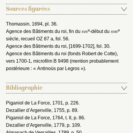
Sources figurées
Thomassin, 1694
, pl. 36.
e
e
Agence des Bâtiments du roi, fin du
xvii
-début du
xviii
siècle
, recueil OZ 87 a, fol. 56.
Agence des Bâtiments du roi, [1699-1702]
, fol. 30.
Agence des Bâtiments du roi (fonds Robert de Cotte),
vers 1700-1
, microfilm B 9498 (mention probablement
postérieure : « Antinoüs par Legros »).
Bibliographie
Piganiol de La Force, 1701
, p. 226.
Dezallier d’Argenville, 1755
, p. 89.
Piganiol de La Force, 1764
, t. II, p. 86.
Dezallier d’Argenville, 1779
, p. 109.
Almanach de Versailles, 1789
, p. 50.