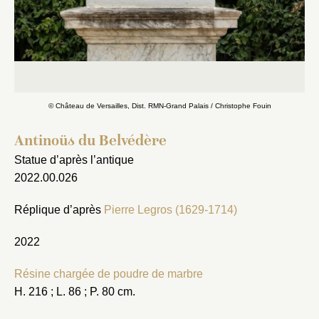
Fermer
© Château de Versailles, Dist. RMN-Grand Palais / Christophe Fouin
Fermer
Choix du dossier où ajouter la
Antinoüs du Belvédère
notice
Connexion
Statue d’après l’antique
Nom du dossier
2022.00.026
Courriel
Réplique d’après
Pierre Legros (1629-1714)
2022
Mot de passe
Résine chargée de poudre de marbre
Valider
H. 216 ; L. 86 ; P. 80 cm.