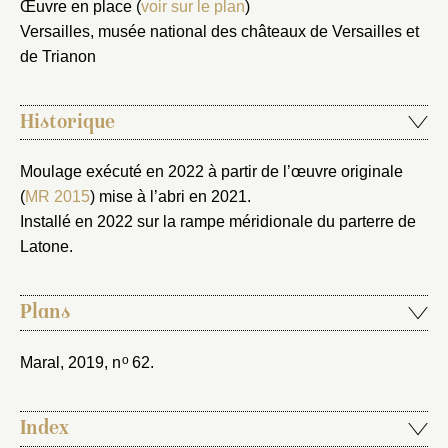
Œuvre en place (
voir sur le plan
)
Nouveau dossier
Versailles, musée national des châteaux de Versailles et
de Trianon
Envoyer
Vous n'êtes pas encore inscrit ?
Créer un compte
Historique
Vous avez oublié votre mot de passe ?
Cliquez ici
Créer et ajouter
Moulage exécuté en 2022 à partir de l’œuvre originale
(
MR 2015
) mise à l’abri en 2021.
Installé en 2022 sur la rampe méridionale du parterre de
Latone.
Plans
o
Maral, 2019
, n
62.
Index