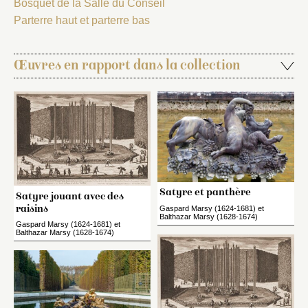
Bosquet de la Salle du Conseil
Parterre haut et parterre bas
Œuvres en rapport dans la collection
Satyre et panthère
Satyre jouant avec des
raisins
Gaspard Marsy (1624-1681) et
Balthazar Marsy (1628-1674)
Gaspard Marsy (1624-1681) et
Balthazar Marsy (1628-1674)