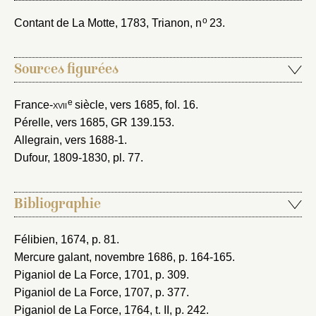
o
Contant de La Motte, 1783
, Trianon, n
23.
Sources figurées
e
France-
xvii
siècle, vers 1685
, fol. 16.
Pérelle, vers 1685
, GR 139.153.
Allegrain, vers 1688-1
.
Dufour, 1809-1830
, pl. 77.
Bibliographie
Félibien, 1674
, p. 81.
Mercure galant, novembre 1686
, p. 164-165.
Piganiol de La Force, 1701
, p. 309.
Piganiol de La Force, 1707
, p. 377.
Piganiol de La Force, 1764
, t. II, p. 242.