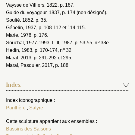
Vaysse de Villiers, 1822
, p. 187.
Guide du voyageur, 1837
, p. 174 (non désigné).
Soulié, 1852
, p. 35.
Gébelin, 1937
, p. 108-112 et 114-115.
Marie, 1976
, p. 176.
o
Souchal, 1977-1993
, t. III, 1987, p. 53-55, n
38e.
o
Hedin, 1983
, p. 170-174, n
32.
Maral, 2013
, p. 291-292 et 295.
Maral, Pasquier, 2017
, p. 188.
Index
Index iconographique :
Panthère
;
Satyre
Cette sculpture appartient aux ensembles :
Bassins des Saisons