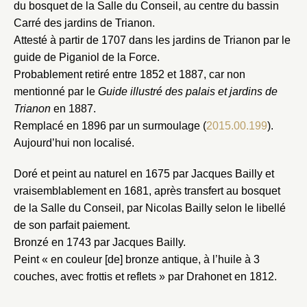
du bosquet de la Salle du Conseil, au centre du bassin
Carré des jardins de Trianon.
Attesté à partir de 1707 dans les jardins de Trianon par le
guide de Piganiol de la Force.
Probablement retiré entre 1852 et 1887, car non
mentionné par le
Guide illustré des palais et jardins de
Trianon
en 1887.
Fermer
Remplacé en 1896 par un surmoulage (
2015.00.199
).
Aujourd’hui non localisé.
Fermer
Choix du dossier où ajouter la
notice
Doré et peint au naturel en 1675 par Jacques Bailly et
Connexion
vraisemblablement en 1681, après transfert au bosquet
Nom du dossier
Courriel
de la Salle du Conseil, par Nicolas Bailly selon le libellé
de son parfait paiement.
Bronzé en 1743 par Jacques Bailly.
Peint « en couleur [de] bronze antique, à l’huile à 3
couches, avec frottis et reflets » par Drahonet en 1812.
Mot de passe
Valider