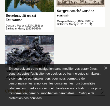
Satyre couché sur des
raisins
Bacchus, dit aussi
l’Automne
Gaspard Marsy (1624-1681) et
Balthazar Marsy (1628-1674)
Gaspard Marsy (1624-1681) et
Balthazar Marsy (1628-1674)
En poursuivant votre navigation sans modifier vos paramètres,
Satyre et panthère
vous acceptez l’utilisation de cookies ou technologies similaires,
Léon Fagel (1851-1913)
y compris de partenaires tiers pour nous permettre de
personnaliser les annonces, les contenus, les fonctionnalités
relatives aux médias sociaux et d’analyser notre trafic. Pour plus
Copyrights
d’information, gérer ou modifier les paramètres :
Politique de
protection des données
Étapes de publication :
2022-11-28, mise à jour de la notice par Alexandre Maral