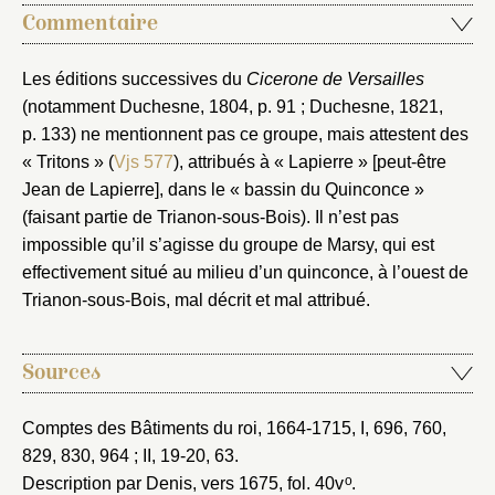
Commentaire
Nouveau dossier
Les éditions successives du
Cicerone de Versailles
(notamment Duchesne, 1804, p. 91 ; Duchesne, 1821,
Envoyer
p. 133) ne mentionnent pas ce groupe, mais attestent des
« Tritons » (
Vjs 577
), attribués à « Lapierre » [peut-être
Vous n'êtes pas encore inscrit ?
Créer un compte
Jean de Lapierre], dans le « bassin du Quinconce »
Vous avez oublié votre mot de passe ?
Cliquez ici
(faisant partie de Trianon-sous-Bois). Il n’est pas
Créer et ajouter
impossible qu’il s’agisse du groupe de Marsy, qui est
effectivement situé au milieu d’un quinconce, à l’ouest de
Trianon-sous-Bois, mal décrit et mal attribué.
Sources
Comptes des Bâtiments du roi, 1664-1715
, I, 696, 760,
829, 830, 964 ; II, 19-20, 63.
o
Description par Denis, vers 1675
, fol. 40v
.