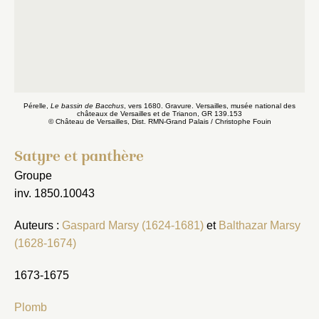
Pérelle,
Le bassin de Bacchus
, vers 1680. Gravure. Versailles, musée national des
châteaux de Versailles et de Trianon, GR 139.153
© Château de Versailles, Dist. RMN-Grand Palais / Christophe Fouin
Satyre et panthère
Groupe
inv. 1850.10043
Auteurs :
Gaspard Marsy (1624-1681)
et
Balthazar Marsy
(1628-1674)
1673-1675
Plomb