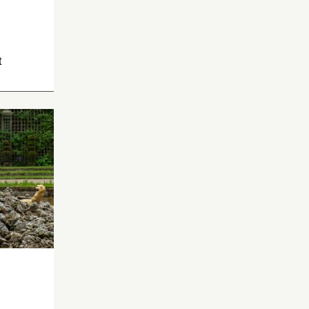
t
Inventaire de 1706-1708 :
« Une teste avec un bras,
un bout d’estomach et un
bout de genouil de
l’
Ancelade
ayant [blanc] de
[blanc]. Fait par Gaspard de
Marsy ».
Statue, représentant