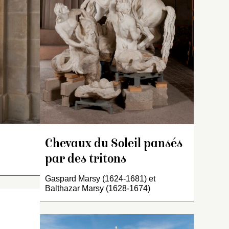
 et
 lyre
la teste. Elle est couverte
e luy. Il
d’une draperie avec un
e
x nymphes
grand manteau qu’elle
a
servir.
soutient du bras droit, qui
 du
t
est baissé. L’espaulle
ant
 en terre
gauche est nue avec une
aze des
partie du bras à demy levé
erser de
dont elle tient un bout de
r le côté
bâton dans la main et, au
sin d’une
bas, est un cocq qui a le
c une
bec ouvert et battant de
 la main
l’aisle. Cette figure est de
 : « Un
é gauche
six pieds dix pouces. Faite
Chevaux du Soleil pansés
n
nt
par Baltazard…
n arc de
par des tritons
sé sur
Gaspard Marsy (1624-1681) et
uilles,
Balthazar Marsy (1628-1674)
uit