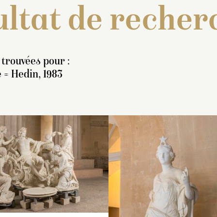
ltat de recher
 trouvées pour :
 = Hedin, 1983
ventaire de 1707 : « Un
Inventaire de 1707 : « U
Inventaire de 1707
rouppe de marbre blanc,
groupe de marbre blanc,
groupe de marbre 
eprésentant Borée, en
représentant deux chev
représentant le bai
ied, qui enlève la nymphe
d’Appollon accompagne
d’Apollon au retour
ithie : il a des ailes
de deux tritons, dont l’un
course. Ce dieu pa