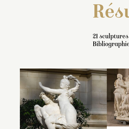
Résu
21 sculptures
Bibliographie
In
g
r
p
Or