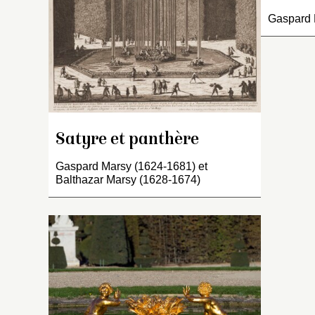
Gaspard 
M
de
Tr
pa
te
un
br
Satyre et panthère
br
de
Gaspard Marsy (1624-1681) et
Balthazar Marsy (1628-1674)
I
« 