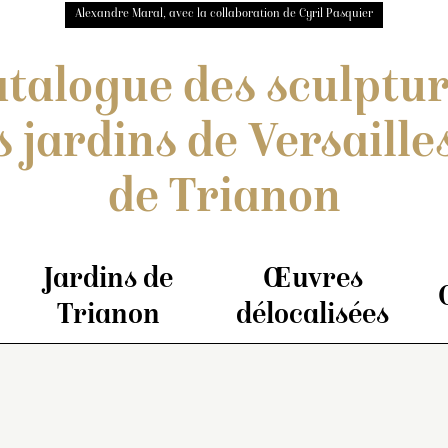
Alexandre Maral, avec la collaboration de Cyril Pasquier
talogue des sculptu
s jardins de Versailles
de Trianon
Jardins de
Œuvres
Trianon
délocalisées