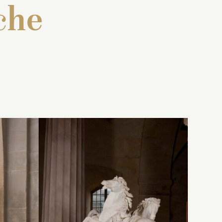
che
n
 : « Un
Inventaire de 1707 : « Une
blanc
statue de marbre blanc, en
aux
n
pied, représentant le
Point
z
 de sa
du jour
sous la figure d’une
roist
femme ayant une étoille sur