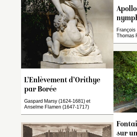
a
dr
Apollo
g
nymp
cu
br
François 
m
Thomas R
d
dr
d
le
d
ve
L’Enlèvement d’Orithye
fe
par Borée
g
f
Gaspard Marsy (1624-1681) et
Anselme Flamen (1647-1717)
Fontai
sur u