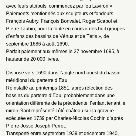
avec leurs attributs, commencez par feu Laviron ».
Paiements mentionnés aux sculpteurs et fondeurs
François Aubry, François Bonvalet, Roger Scabol et
Pierre Taubin, pour la fonte en cours « des huit groupes
d’enfans des bassins de Vénus et de Tétis », de
Fermer
septembre 1686 à août 1690.
Parfait paiement aux mêmes le 27 novembre 1695, à
Fermer
Choix du dossier où ajouter la
hauteur de 20 000 livres.
notice
Connexion
Disposé vers 1690 dans l’angle nord-ouest du bassin
Nom du dossier
Courriel
méridional du parterre d’Eau.
Réinstallé au printemps 1851, après réfection des
bassins du parterre d’Eau, probablement dans une
orientation différente de la précédente, l’enfant tenant le
miroir étant représenté côté château sur la gravure
Mot de passe
Valider
exécutée en 1739 par Charles-Nicolas Cochin d’après
Pierre-Josse Joseph Perrot.
Transporté entre septembre 1939 et décembre 1940,