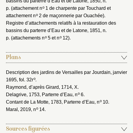
bassins du parterre d’Eau et de Latone, 1850
, n.
o
p. (attachement n
1 de charpente par Touchard et
o
attachement n
2 de maçonnerie par Ouachée).
Registre d’attachements relatifs à la restauration des
bassins du parterre d’Eau et de Latone, 1851
, n.
o
o
p. (attachements n
5 et n
12).
Plans
Description des jardins de Versailles par Jourdain, janvier
o
1695
, fol. 32r
.
Raymond, d’après Girard, 1714
, X.
o
Delagrive, 1753
, Parterre d’Eau, n
6.
o
Contant de La Motte, 1783
, Parterre d’Eau, n
10.
o
Maral, 2019
, n
14.
Sources figurées