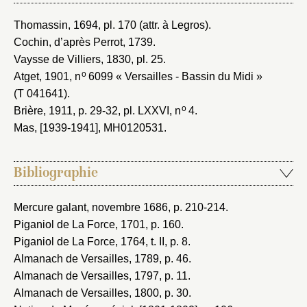
Thomassin, 1694
, pl. 170 (attr. à Legros).
Cochin, d’après Perrot, 1739
.
Vaysse de Villiers, 1830
, pl. 25.
o
Atget, 1901
, n
6099 « Versailles - Bassin du Midi »
(T 041641).
o
Brière, 1911
, p. 29-32, pl. LXXVI, n
4.
Mas, [1939-1941]
, MH0120531.
Bibliographie
Mercure galant, novembre 1686
, p. 210-214.
Piganiol de La Force, 1701
, p. 160.
Piganiol de La Force, 1764
, t. II, p. 8.
Almanach de Versailles, 1789
, p. 46.
Almanach de Versailles, 1797
, p. 11.
Almanach de Versailles, 1800
, p. 30.