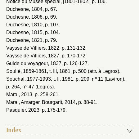
Notice du Musée spécial, [1801-1802]
, p. 106.
Duchesne, 1804
, p. 67.
Duchesne, 1806
, p. 69.
Duchesne, 1810
, p. 107.
Duchesne, 1815
, p. 104.
Duchesne, 1821
, p. 79.
Vaysse de Villiers, 1822
, p. 131-132.
Vaysse de Villiers, 1827
, p. 170-172.
Guide du voyageur, 1837
, p. 126-127.
Soulié, 1859-1861
, t. III, 1861, p. 500 (attr. à Legros).
o
Souchal, 1977-1993
, t. II, 1981, p. 209, n
11 (Laviron),
o
p. 264, n
47 (Legros).
Maral, 2013
, p. 258-261.
Maral, Amarger, Bourgarit, 2014
, p. 88-91.
Pasquier, 2023
, p. 175-179.
Index