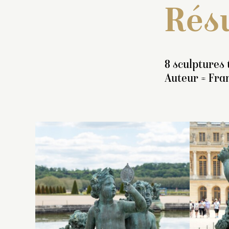
Résu
8 sculptures 
Auteur = Fra
In
g
pi
et
d