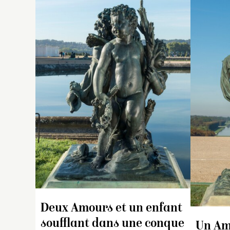
In
g
pi
en
g
b
a
so
de
d
ro
de
pr
et
ro
l’
Deux Amours et un enfant
c
soufflant dans une conque
Un Am
so