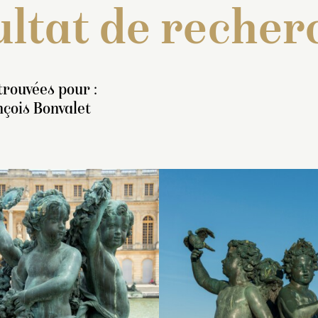
ltat de recher
trouvées pour :
nçois Bonvalet
ventaire de 1707 : « Un
Inventaire de 1707 : « U
Inventaire de 1707
rouppe de bronze, en
grouppe de bronze de tr
grouppe de bronze 
ed, représentant 3 enfans
enfans et de deux
enfans dont un, as
 deux dauphins, l’un
dauphins, l’un desquels,
une roche, tient de
esquels est couronnée
pied, tient un feston de
gauche un miroir 