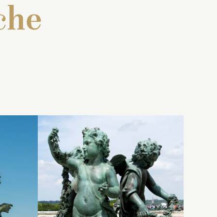
che
n
 : « Un
Inventaire de 1707 : « Un
ois
de trois
grouppe de bronze de 2
sis sur
enfans et un Amour autour
 en
 la main
d’un rocher. L’Amour lève le
dans
bras droit et a un oiseau