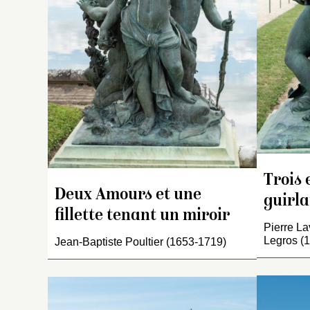
[
s
t
un
re
g
te
l’
re
a
su
[
s
ba
Trois 
un
Deux Amours et une
guirl
l
fillette tenant un miroir
Pierre La
Legros (
Jean-Baptiste Poultier (1653-1719)