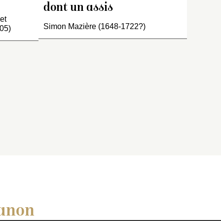
dont un assis
feuilles…
nt un qui
tient un
et
Simon Mazière (1648-1722?)
05)
ianon