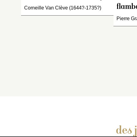
de
flamb
Corneille Van Clève (1644?-1735?)
Pierre Gr
des 