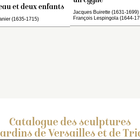
un cygne
enfans, en pied, do
 la main droite.…
eau et deux enfants
représente l’Amour 
Jacques Buirette (1631-1699) 
François Lespingola (1644-17
brandon allumé,…
anier (1635-1715)
Catalogue des sculptures
jardins de Versailles et de Tr