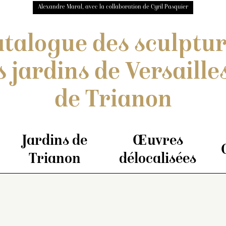
Alexandre Maral, avec la collaboration de Cyril Pasquier
talogue des sculptu
s jardins de Versailles
de Trianon
Jardins de
Œuvres
Trianon
délocalisées