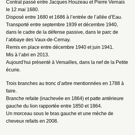
Contrat passé entre Jacques Houzeau et Pierre Vernais
le 12 mai 1680.
Disposé entre 1680 et 1686 à l’entrée de l’allée d’Eau.
Transporté entre septembre 1939 et décembre 1940,
dans le cadre de la défense passive, dans le parc de
l’abbaye des Vaux-de-Cernay.
Remis en place entre décembre 1940 et juin 1941.
Mis à l’abri en 2013.
Aujourd’hui présenté à Versailles, dans la nef de la Petite
écurie.
Trois branches au tronc d’arbre mentionnées en 1788 à
faire.
Branche refaite (inachevée en 1864) et patte antérieure
gauche du lion rapportée entre 1850 et 1864.
Fermer
Un morceau sous le bras gauche et une mèche de
Fermer
Choix du dossier où ajouter la
cheveux refaits en 2008.
notice
Connexion