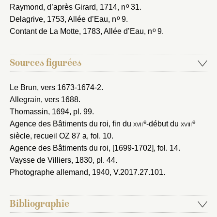
o
Raymond, d’après Girard, 1714
, n
31.
o
Delagrive, 1753
, Allée d’Eau, n
9.
o
Contant de La Motte, 1783
, Allée d’Eau, n
9.
Sources figurées
Le Brun, vers 1673-1674-2
.
Allegrain, vers 1688
.
Thomassin, 1694
, pl. 99.
e
e
Agence des Bâtiments du roi, fin du
xvii
-début du
xviii
siècle
, recueil OZ 87 a, fol. 10.
Agence des Bâtiments du roi, [1699-1702]
, fol. 14.
Vaysse de Villiers, 1830
, pl. 44.
Photographe allemand, 1940
, V.2017.27.101.
Bibliographie