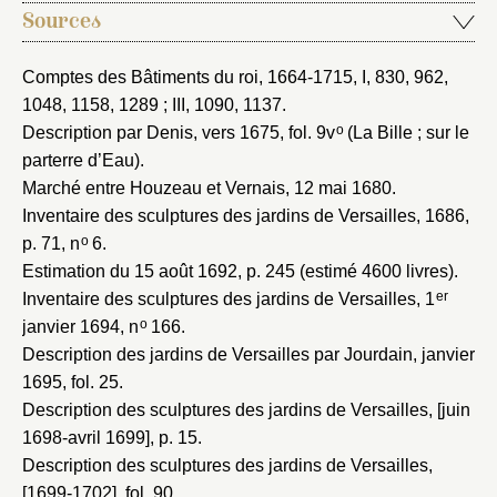
Sources
Nom du dossier
Courriel
Comptes des Bâtiments du roi, 1664-1715
, I, 830, 962,
1048, 1158, 1289 ; III, 1090, 1137.
o
Description par Denis, vers 1675
, fol. 9v
(La Bille ; sur le
parterre d’Eau).
Mot de passe
Valider
Marché entre Houzeau et Vernais, 12 mai 1680
.
Inventaire des sculptures des jardins de Versailles, 1686
,
o
p. 71, n
6.
Nouveau dossier
Estimation du 15 août 1692
, p. 245 (estimé 4600 livres).
er
Inventaire des sculptures des jardins de Versailles, 1
Envoyer
o
janvier 1694
, n
166.
Description des jardins de Versailles par Jourdain, janvier
Vous n'êtes pas encore inscrit ?
Créer un compte
1695
, fol. 25.
Vous avez oublié votre mot de passe ?
Cliquez ici
Description des sculptures des jardins de Versailles, [juin
Créer et ajouter
1698-avril 1699]
, p. 15.
Description des sculptures des jardins de Versailles,
[1699-1702]
, fol. 90.