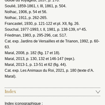
Guide du voyageur, 1837
, p. 170.
Soulié, 1859-1861
, t. III, 1861, p. 504.
Nolhac, 1906
, p. 54 et 56.
Nolhac, 1911
, p. 262-265.
Francastel, 1930
, p. 121-122 et pl. XII, fig. 26.
o
Souchal, 1977-1993
, t. II, 1981, p. 138-139, n
45.
Friedman, 1983
, p. 295-296, cat. S17.
Cat. exp. Jardins de Versailles et de Trianon, 1992
, p. 60-
63.
Maral, 2008
, p. 182 (fig. 17 et 18).
Maral, 2013
, p. 130, 132 et 146-147 (repr.).
Maral, 2013-1
, p. 13-51 et 62 (fig. 44).
Cat. exp. Les Animaux du Roi, 2021
, p. 180 (texte d’A.
Maral).
Index
Index iconographique :