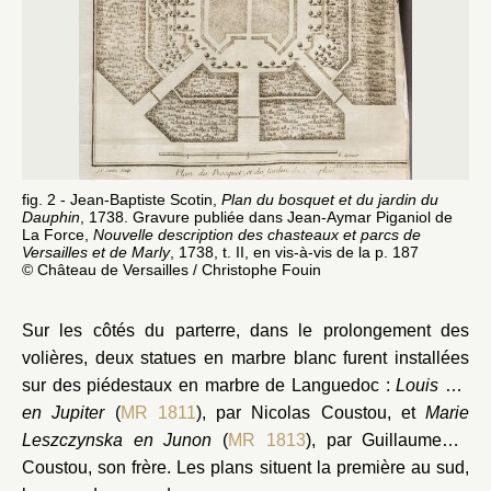
fig. 2 - Jean-Baptiste Scotin,
Plan du bosquet et du jardin du
Dauphin
, 1738. Gravure publiée dans Jean-Aymar Piganiol de
La Force,
Nouvelle description des chasteaux et parcs de
Versailles et de Marly
, 1738, t. II, en vis-à-vis de la p. 187
© Château de Versailles / Christophe Fouin
Sur les côtés du parterre, dans le prolongement des
volières, deux statues en marbre blanc furent installées
sur des piédestaux en marbre de Languedoc :
Louis XV
en Jupiter
(
MR 1811
), par Nicolas Coustou, et
Marie
er
Leszczynska en Junon
(
MR 1813
), par Guillaume I
Coustou, son frère. Les plans situent la première au sud,