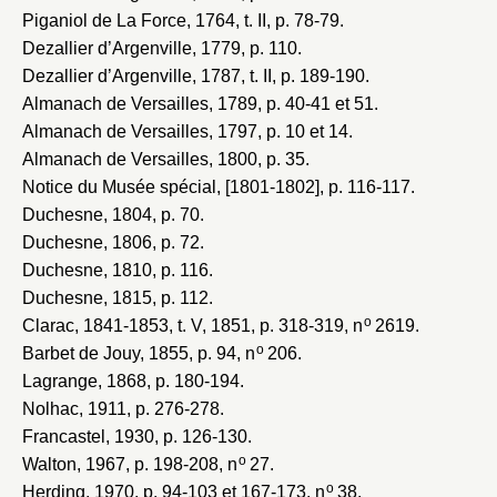
Piganiol de La Force, 1764
, t. II, p. 78-79.
Dezallier d’Argenville, 1779
, p. 110.
Dezallier d’Argenville, 1787
, t. II, p. 189-190.
Almanach de Versailles, 1789
, p. 40-41 et 51.
Almanach de Versailles, 1797
, p. 10 et 14.
Almanach de Versailles, 1800
, p. 35.
Notice du Musée spécial, [1801-1802]
, p. 116-117.
Duchesne, 1804
, p. 70.
Duchesne, 1806
, p. 72.
Duchesne, 1810
, p. 116.
Duchesne, 1815
, p. 112.
o
Clarac, 1841-1853
, t. V, 1851, p. 318-319, n
2619.
o
Barbet de Jouy, 1855
, p. 94, n
206.
Lagrange, 1868
, p. 180-194.
Nolhac, 1911
, p. 276-278.
Francastel, 1930
, p. 126-130.
o
Walton, 1967
, p. 198-208, n
27.
o
Herding, 1970
, p. 94-103 et 167-173, n
38.