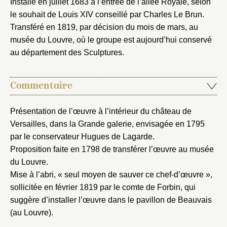
Installé en juillet 1683 à l’entrée de l’allée Royale, selon
le souhait de Louis XIV conseillé par Charles Le Brun.
Transféré en 1819, par décision du mois de mars, au
musée du Louvre, où le groupe est aujourd’hui conservé
au département des Sculptures.
Commentaire
Présentation de l’œuvre à l’intérieur du château de
Versailles, dans la Grande galerie, envisagée en 1795
par le conservateur Hugues de Lagarde.
Proposition faite en 1798 de transférer l’œuvre au musée
du Louvre.
Mise à l’abri, « seul moyen de sauver ce chef-d’œuvre »,
Fermer
sollicitée en février 1819 par le comte de Forbin, qui
Fermer
Choix du dossier où ajouter la
suggère d’installer l’œuvre dans le pavillon de Beauvais
notice
(au Louvre).
Connexion