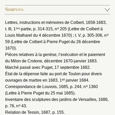
Nom du dossier
Courriel
Sources
Lettres, instructions et mémoires de Colbert, 1658-1683
,
ère
o
t. III, 1
partie, p. 314-315, n
205 (Lettre de Colbert à
o
Mot de passe
Louis Matharel du 4 décembre 1670) ; t. V, p. 305-306, n
Valider
59 (Lettre de Colbert à Pierre Puget du 26 décembre
1670).
Pièces relatives à la genèse, l’exécution et le paiement
Nouveau dossier
du Milon de Crotone, décembre 1670-janvier 1683
.
Marché passé avec Puget, 17 septembre 1682
.
Envoyer
État de la dépense faite au port de Toulon pour divers
er
ouvrages de marbre en 1683, 1
janvier 1684
.
Vous n'êtes pas encore inscrit ?
Créer un compte
o
Correspondance de Louvois, 1685
, p. 244, n
1360
Vous avez oublié votre mot de passe ?
Cliquez ici
(Lettre à Pierre Puget du 25 mai 1685).
Créer et ajouter
Inventaire des sculptures des jardins de Versailles, 1686
,
o
p. 76, n
43.
Relation de Tessin, 1687
, p. 155.