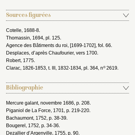
Sources figurées
Cotelle, 1688-8
.
Thomassin, 1694
, pl. 125.
Agence des Bâtiments du roi, [1699-1702]
, fol. 66.
Desplaces, d’après Chaufourier, vers 1700
.
Robert, 1775
.
o
Clarac, 1826-1853
, t. III, 1832-1834, pl. 364, n
2619.
Bibliographie
Mercure galant, novembre 1686
, p. 208.
Piganiol de La Force, 1701
, p. 219-220.
Bachaumont, 1752
, p. 38-39.
Bougerel, 1752
, p. 34-36.
Dezallier d’Argenville, 1755
, p. 90.