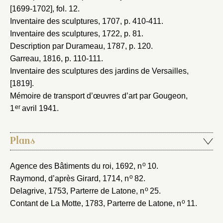
[1699-1702]
, fol. 12.
Inventaire des sculptures, 1707
, p. 410-411.
Inventaire des sculptures, 1722
, p. 81.
Description par Durameau, 1787
, p. 120.
Garreau, 1816
, p. 110-111.
Inventaire des sculptures des jardins de Versailles,
[1819]
.
Mémoire de transport d’œuvres d’art par Gougeon,
er
1
avril 1941
.
Plans
o
Agence des Bâtiments du roi, 1692
, n
10.
o
Raymond, d’après Girard, 1714
, n
82.
o
Delagrive, 1753
, Parterre de Latone, n
25.
o
Contant de La Motte, 1783
, Parterre de Latone, n
11.