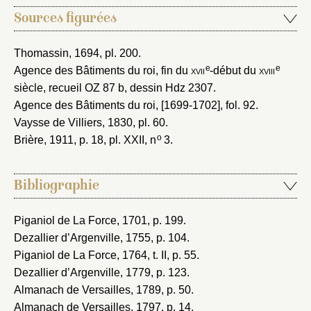
Sources figurées
Thomassin, 1694
, pl. 200.
e
e
Agence des Bâtiments du roi, fin du
xvii
-début du
xviii
siècle
, recueil OZ 87 b, dessin Hdz 2307.
Agence des Bâtiments du roi, [1699-1702]
, fol. 92.
Vaysse de Villiers, 1830
, pl. 60.
o
Brière, 1911
, p. 18, pl. XXII, n
3.
Bibliographie
Piganiol de La Force, 1701
, p. 199.
Dezallier d’Argenville, 1755
, p. 104.
Piganiol de La Force, 1764
, t. II, p. 55.
Dezallier d’Argenville, 1779
, p. 123.
Almanach de Versailles, 1789
, p. 50.
Almanach de Versailles, 1797
, p. 14.