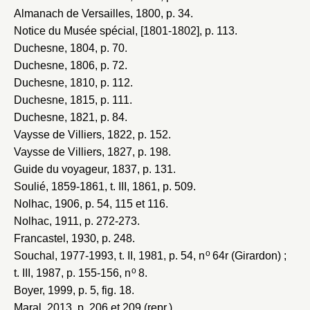
Almanach de Versailles, 1800
, p. 34.
Notice du Musée spécial, [1801-1802]
, p. 113.
Duchesne, 1804
, p. 70.
Duchesne, 1806
, p. 72.
Duchesne, 1810
, p. 112.
Duchesne, 1815
, p. 111.
Duchesne, 1821
, p. 84.
Vaysse de Villiers, 1822
, p. 152.
Vaysse de Villiers, 1827
, p. 198.
Guide du voyageur, 1837
, p. 131.
Soulié, 1859-1861
, t. III, 1861, p. 509.
Nolhac, 1906
, p. 54, 115 et 116.
Nolhac, 1911
, p. 272-273.
Francastel, 1930
, p. 248.
o
Souchal, 1977-1993
, t. II, 1981, p. 54, n
64r (Girardon) ;
o
t. III, 1987, p. 155-156, n
8.
Boyer, 1999
, p. 5, fig. 18.
Maral, 2013
, p. 206 et 209 (repr.).