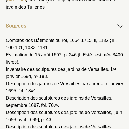
Mot de passe
Valider
jardin des Tuileries.
Nouveau dossier
Sources
Envoyer
Comptes des Bâtiments du roi, 1664-1715
, II, 1182 ; III,
100-101, 1082, 1131.
Estimation du 15 août 1692
, p. 246 (L’Esté ; estimée 3400
Vous n'êtes pas encore inscrit ?
Créer un compte
Vous avez oublié votre mot de passe ?
Cliquez ici
livres).
Créer et ajouter
er
Inventaire des sculptures des jardins de Versailles, 1
o
janvier 1694
, n
183.
Description des jardins de Versailles par Jourdain, janvier
o
1695
, fol. 18v
.
Description des sculptures des jardins de Versailles,
o
septembre 1697
, fol. 70v
.
Description des sculptures des jardins de Versailles, [juin
1698-avril 1699]
, p. 43.
Description des sculptures des jardins de Versailles,