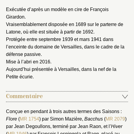
Exécutée d’après un modèle en cire de François
Girardon.
Vraisemblablement disposée en 1689 sur le parterre de
Latone, où elle est située à partir de 1692.
Protégée entre septembre 1939 et mars 1941 dans
l’enceinte du domaine de Versailles, dans le cadre de la
défense passive.
Mise à l’abri en 2016.
Fermer
Aujourd’hui présentée à Versailles, dans la nef de la
Fermer
Choix du dossier où ajouter la
Petite écurie.
notice
Connexion
Nom du dossier
Commentaire
Courriel
Conçue en pendant à trois autres termes des Saisons :
Flore
(
MR 1754
) par Simon Mazière,
Bacchus
(
MR 2079
)
par Jean Degoullons, terminé par Jean Raon, et l’
Hiver
(
MR 1946
) par François Lespingola et Raon, placé au