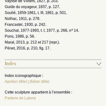
Vaysse de Villiers, 1827
, p. 203.
Guide du voyageur, 1837
, p. 127.
Soulié, 1859-1861
, t. III, 1861, p. 501.
Nolhac, 1911
, p. 278.
Francastel, 1930
, p. 242.
o
Souchal, 1977-1993
, t. I, 1977, p. 266, n
14.
Pons, 1986
, p. 56.
Maral, 2013
, p. 212 et 217 (repr.).
Pénet, 2016
, p. 210, fig. 17.
Index
Index iconographique :
Apollon (tête)
;
Bélier (tête)
Cette sculpture appartient à l’ensemble :
Parterre de Latone