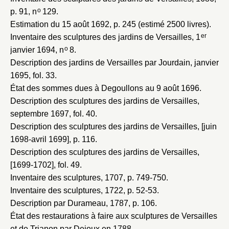
o
p. 91, n
129.
Estimation du 15 août 1692
, p. 245 (estimé 2500 livres).
er
Inventaire des sculptures des jardins de Versailles, 1
o
janvier 1694
, n
8.
Description des jardins de Versailles par Jourdain, janvier
1695
, fol. 33.
État des sommes dues à Degoullons au 9 août 1696
.
Description des sculptures des jardins de Versailles,
septembre 1697
, fol. 40.
Description des sculptures des jardins de Versailles, [juin
1698-avril 1699]
, p. 116.
Description des sculptures des jardins de Versailles,
[1699-1702]
, fol. 49.
Inventaire des sculptures, 1707
, p. 749-750.
Inventaire des sculptures, 1722
, p. 52-53.
Description par Durameau, 1787
, p. 106.
État des restaurations à faire aux sculptures de Versailles
et de Trianon par Dejoux en 1788
.