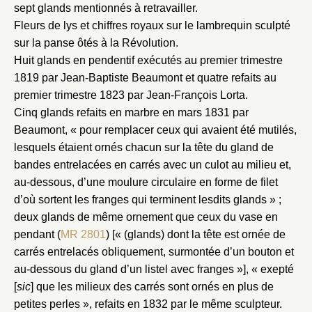
sept glands mentionnés à retravailler.
Fleurs de lys et chiffres royaux sur le lambrequin sculpté
sur la panse ôtés à la Révolution.
Huit glands en pendentif exécutés au premier trimestre
1819 par Jean-Baptiste Beaumont et quatre refaits au
premier trimestre 1823 par Jean-François Lorta.
Cinq glands refaits en marbre en mars 1831 par
Beaumont, « pour remplacer ceux qui avaient été mutilés,
lesquels étaient ornés chacun sur la tête du gland de
bandes entrelacées en carrés avec un culot au milieu et,
au-dessous, d’une moulure circulaire en forme de filet
Fermer
d’où sortent les franges qui terminent lesdits glands » ;
deux glands de même ornement que ceux du vase en
Fermer
Choix du dossier où ajouter la
pendant (
MR 2801
) [« (glands) dont la tête est ornée de
notice
Connexion
carrés entrelacés obliquement, surmontée d’un bouton et
au-dessous du gland d’un listel avec franges »], « exepté
Nom du dossier
Courriel
[
sic
] que les milieux des carrés sont ornés en plus de
petites perles », refaits en 1832 par le même sculpteur.