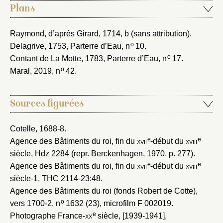
Plans
Raymond, d’après Girard, 1714
, b (sans attribution).
o
Delagrive, 1753
, Parterre d’Eau, n
10.
o
Contant de La Motte, 1783
, Parterre d’Eau, n
17.
o
Maral, 2019
, n
42.
Sources figurées
Cotelle, 1688-8
.
e
e
Agence des Bâtiments du roi, fin du
xvii
-début du
xviii
siècle
, Hdz 2284 (repr. Berckenhagen, 1970, p. 277).
e
e
Agence des Bâtiments du roi, fin du
xvii
-début du
xviii
siècle-1
, THC 2114-23:48.
Agence des Bâtiments du roi (fonds Robert de Cotte),
o
vers 1700-2
, n
1632 (23), microfilm F 002019.
e
Photographe France-
xx
siècle, [1939-1941]
,