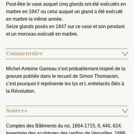
Peut-être le vase auquel cinq glands ont été exécutés en
marbre en 1847 ou celui auquel un gland a été exécuté
en marbre la même année.
Mot de passe
Valider
Seize glands posés en 1847 sur ce vase et son pendant
et un morceau exécuté en marbre.
Nouveau dossier
Commentaire
Envoyer
Michel-Antoine Garreau s’est probablement inspiré de la
gravure publiée dans le recueil de Simon Thomassin,
Vous n'êtes pas encore inscrit ?
Créer un compte
c’est pourquoi il représente les lys et L entrelacés ôtés à
Vous avez oublié votre mot de passe ?
Cliquez ici
Créer et ajouter
la Révolution.
Sources
Comptes des Bâtiments du roi, 1664-1715
, II, 440, 624.
Inventaire des sculptures des jardins de Versailles, 1686
,