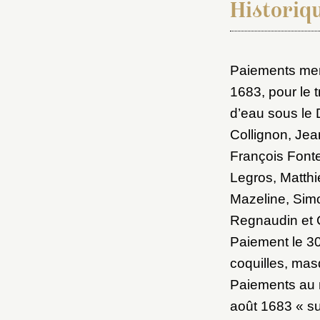
M
Historiq
Nouve
Paiements men
1683, pour le 
d’eau sous le 
Collignon, Je
Cré
François Fonte
Legros, Matthi
Mazeline, Sim
Regnaudin et C
Paiement le 30
coquilles, mas
Paiements au 
août 1683 « sur