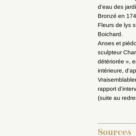
d’eau des jard
Bronzé en 1743
Fleurs de lys 
Boichard.
Anses et piédo
sculpteur Char
détériorée », 
intérieure, d’
Vraisemblable
rapport d’inte
(suite au redr
Sources