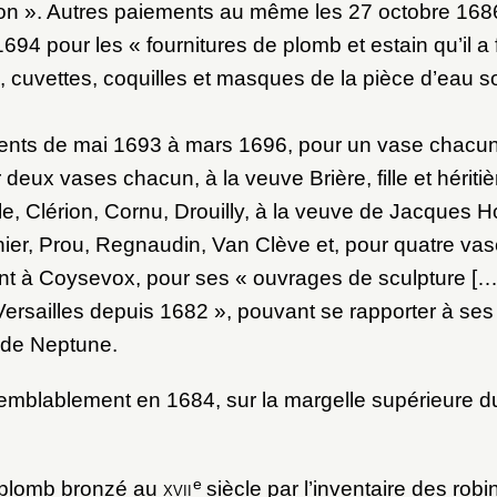
on ». Autres paiements au même les 27 octobre 168
94 pour les « fournitures de plomb et estain qu’il a
, cuvettes, coquilles et masques de la pièce d’eau s
ents de mai 1693 à mars 1696, pour un vase chacun
deux vases chacun, à la veuve Brière, fille et hériti
, Clérion, Cornu, Drouilly, à la veuve de Jacques 
nier, Prou, Regnaudin, Van Clève et, pour quatre vase
ent à Coysevox, pour ses « ouvrages de sculpture [
 Versailles depuis 1682 », pouvant se rapporter à se
 de Neptune.
emblablement en 1684, sur la margelle supérieure d
e
 plomb bronzé au
xvii
siècle par l’inventaire des robin