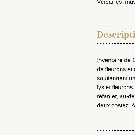
Versailles, mu
Descripti
Inventaire de 
Choi
de fleurons et 
soutiennent un
lys et fleurons
Nom d
refan et, au-d
C
deux costez. A
Val