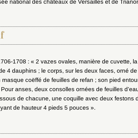
sée national des châteaux de Versailles et de Triano
f
1706-1708 : « 2 vazes ovales, manière de cuvette, l
x du dossier où ajouter la not
de 4 dauphins ; le corps, sur les deux faces, orné de 
Connexion
 masque coëffé de feuilles de refan ; son pied entou
. Pour anses, deux consolles ornées de feuilles d’eau
u dossier
essous de chacune, une coquille avec deux festons d
ourriel
yant de hauteur 4 pieds 5 pouces ».
ider