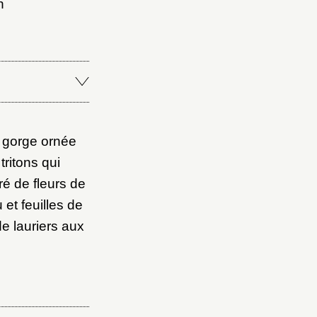
n
Fermer
Fermer
a gorge ornée
ice
tritons qui
ré de fleurs de
 et feuilles de
e lauriers aux