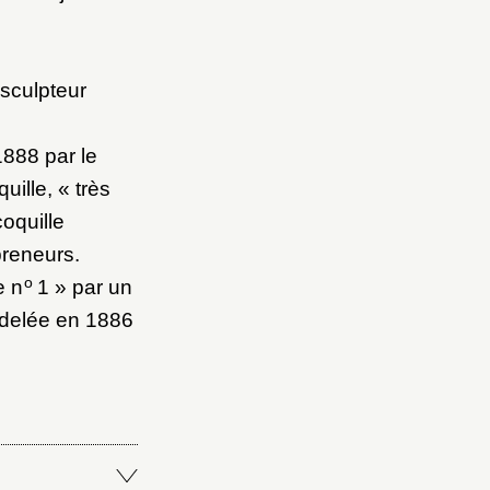
 sculpteur
1888 par le
ille, « très
oquille
preneurs.
o
e n
1 » par un
modelée en 1886