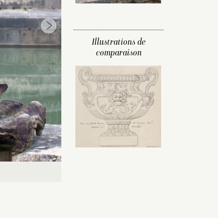
Illustrations de
comparaison
© Château de Versailles, D