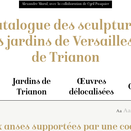
Alexandre Maral, avec la collaboration de Cyril Pasquier
talogue des sculptu
s jardins de Versailles
de Trianon
Jardins de
Œuvres
Trianon
délocalisées
 anses supportées par une co