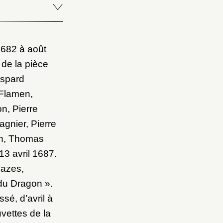
682 à août
 de la pièce
aspard
 Flamen,
n, Pierre
gnier, Pierre
on, Thomas
13 avril 1687.
vazes,
 du Dragon ».
é, d’avril à
uvettes de la