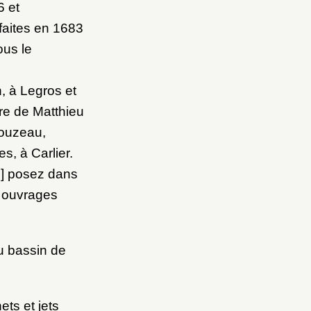
6 et
 faites en 1683
ous le
, à Legros et
ère de Matthieu
Houzeau,
s, à Carlier.
…] posez dans
s ouvrages
u bassin de
ets et jets