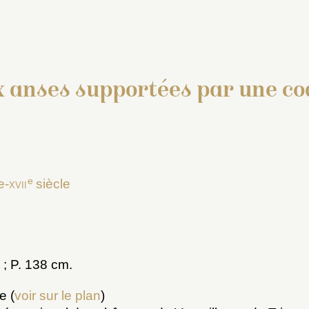
 anses supportées par une co
5
e
e-
xvii
siècle
 ; P. 138 cm.
e (
voir sur le plan
)