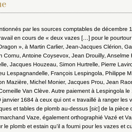
ot de passe
ue
au dossier
tionnés par les sources comptables de décembre 1
travail en cours de « deux vazes […] pour le pourtour
Dragon », à Martin Carlier, Jean-Jacques Clérion, G
Vous n'êtes pas encore inscrit ?
Créer un compte
Envoyer
an Cornu, Antoine Coysevox, Jean Drouilly, Anselme
Vous avez oublié votre mot de passe ?
Cliquez ici
er et ajouter
lle, Jacques Houzeau, Simon Hurtrelle, Pierre Laviro
eu Lespagnandelle, François Lespingola, Philippe Ma
on Mazière, Michel Monier, Jacques Prou, Jean Ra
orneille Van Clève. Autre paiement à Lespingola le 
 janvier 1684 à ceux qui ont « travaillé à ranger les 
ques et tables de plomb au-dessus [
sic
] de la pièce
marchand Vaze, également orthographié Vazé et Vass
 le plomb et estain qu’il a fourni pour les vazes et c