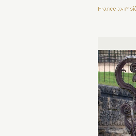
e
France-
xvii
si