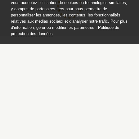
vous acceptez l’utilisation de cookies ou technologies similaires,
y compris de partenaires tiers pour nous permettre de
personnaliser les annonces, les contenus, les fonctionnalités
relatives aux médias sociaux et d’analyser notre trafic. Pour plus
d’information, gérer ou modifier les paramètres :
Politique de
protection des données
Catalogue des sculptures
des jardins de Versailles et de Trianon
Ce catalogue est publié avec
le soutien du ministère de la culture,
Direction générale des patrimoines,
sous-direction des collections
Protection des données
Mentions légales
Liens utiles