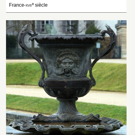
e
France-
xvii
siècle