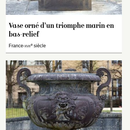
Vase orné d’un triomphe marin en
bas-relief
e
France-
xvii
siècle