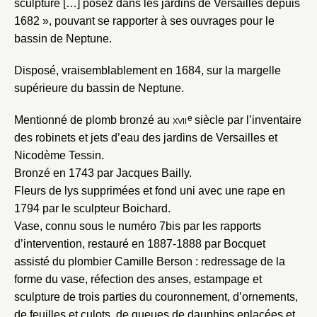
sculpture […] posez dans les jardins de Versailles depuis
notice
Connexion
1682 », pouvant se rapporter à ses ouvrages pour le
bassin de Neptune.
Nom du dossier
Courriel
Disposé, vraisemblablement en 1684, sur la margelle
supérieure du bassin de Neptune.
e
Mentionné de plomb bronzé au
xvii
siècle par l’inventaire
Mot de passe
des robinets et jets d’eau des jardins de Versailles et
Valider
Nicodème Tessin.
Bronzé en 1743 par Jacques Bailly.
Fleurs de lys supprimées et fond uni avec une rape en
Nouveau dossier
1794 par le sculpteur Boichard.
Vase, connu sous le numéro 7bis par les rapports
Envoyer
d’intervention, restauré en 1887-1888 par Bocquet
assisté du plombier Camille Berson : redressage de la
Vous n'êtes pas encore inscrit ?
Créer un compte
forme du vase, réfection des anses, estampage et
Vous avez oublié votre mot de passe ?
Cliquez ici
Créer et ajouter
sculpture de trois parties du couronnement, d’ornements,
de feuilles et culots, de queues de dauphins enlacées et