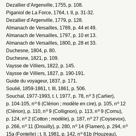
Dezallier d’Argenville, 1755
, p. 108.
Piganiol de La Force, 1764
, t. II, p. 31-32.
Dezallier d’Argenville, 1779
, p. 128.
Almanach de Versailles, 1789
, p. 44 et 49.
Almanach de Versailles, 1797
, p. 10 et 13.
Almanach de Versailles, 1800
, p. 28 et 33.
Duchesne, 1804
, p. 80.
Duchesne, 1821
, p. 109.
Vaysse de Villiers, 1822
, p. 145.
Vaysse de Villiers, 1827
, p. 190-191.
Guide du voyageur, 1837
, p. 171.
Soulié, 1859-1861
, t. III, 1861, p. 506.
o
Souchal, 1977-1993
, t. I, 1977, p. 78, n
3 (Carlier),
o
o
p. 104-105, n
6 (Clérion ; modèle en cire), p. 105, n
12
o
o
(Clérion), p. 110, n
9 (Collignon), p. 113, n
9 (Cornu),
o
o
p. 124, n
2 (Cotton ; modèle), p. 187, n
27 (Coysevox),
o
o
o
p. 266, n
11 (Drouilly), p. 280, n
14 (Flamen), p. 294, n
o
15a (Fontelle) ; t. II, 1981, p. 142, n
61b (Houzeau),