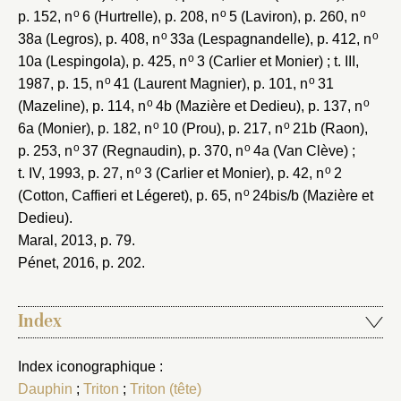
o
o
o
p. 152, n
6 (Hurtrelle), p. 208, n
5 (Laviron), p. 260, n
o
o
38a (Legros), p. 408, n
33a (Lespagnandelle), p. 412, n
o
10a (Lespingola), p. 425, n
3 (Carlier et Monier) ; t. III,
o
o
1987, p. 15, n
41 (Laurent Magnier), p. 101, n
31
o
o
(Mazeline), p. 114, n
4b (Mazière et Dedieu), p. 137, n
o
o
6a (Monier), p. 182, n
10 (Prou), p. 217, n
21b (Raon),
o
o
p. 253, n
37 (Regnaudin), p. 370, n
4a (Van Clève) ;
o
o
t. IV, 1993, p. 27, n
3 (Carlier et Monier), p. 42, n
2
o
(Cotton, Caffieri et Légeret), p. 65, n
24bis/b (Mazière et
Dedieu).
Maral, 2013
, p. 79.
Pénet, 2016
, p. 202.
Index
Index iconographique :
Dauphin
;
Triton
;
Triton (tête)