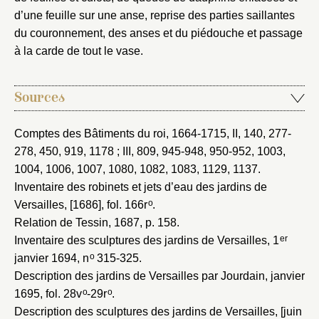
d’une feuille sur une anse, reprise des parties saillantes
du couronnement, des anses et du piédouche et passage
à la carde de tout le vase.
Sources
Comptes des Bâtiments du roi, 1664-1715
, II, 140, 277-
278, 450, 919, 1178 ; III, 809, 945-948, 950-952, 1003,
1004, 1006, 1007, 1080, 1082, 1083, 1129, 1137.
Inventaire des robinets et jets d’eau des jardins de
o
Versailles, [1686]
, fol. 166r
.
Relation de Tessin, 1687
, p. 158.
er
Inventaire des sculptures des jardins de Versailles, 1
o
janvier 1694
, n
315-325.
Description des jardins de Versailles par Jourdain, janvier
o
o
1695
, fol. 28v
-29r
.
Description des sculptures des jardins de Versailles, [juin