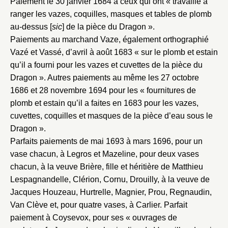
Paiement le 30 janvier 1684 à ceux qui ont « travaillé à
ranger les vazes, coquilles, masques et tables de plomb
au-dessus [
sic
] de la pièce du Dragon ».
Paiements au marchand Vaze, également orthographié
Vazé et Vassé, d’avril à août 1683 « sur le plomb et estain
qu’il a fourni pour les vazes et cuvettes de la pièce du
Dragon ». Autres paiements au même les 27 octobre
1686 et 28 novembre 1694 pour les « fournitures de
plomb et estain qu’il a faites en 1683 pour les vazes,
cuvettes, coquilles et masques de la pièce d’eau sous le
Dragon ».
Parfaits paiements de mai 1693 à mars 1696, pour un
vase chacun, à Legros et Mazeline, pour deux vases
chacun, à la veuve Brière, fille et héritière de Matthieu
Lespagnandelle, Clérion, Cornu, Drouilly, à la veuve de
Jacques Houzeau, Hurtrelle, Magnier, Prou, Regnaudin,
Fermer
Van Clève et, pour quatre vases, à Carlier. Parfait
paiement à Coysevox, pour ses « ouvrages de
Fermer
Choix du dossier où ajouter la