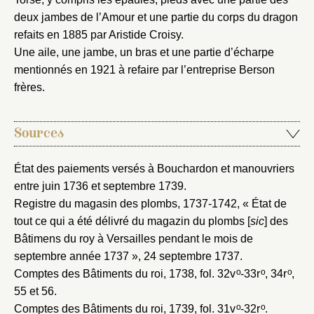
Mot de passe
deux jambes de l’Amour et une partie du corps du dragon
Valider
refaits en 1885 par Aristide Croisy.
Une aile, une jambe, un bras et une partie d’écharpe
mentionnés en 1921 à refaire par l’entreprise Berson
Nouveau dossier
frères.
Envoyer
Sources
Vous n'êtes pas encore inscrit ?
Créer un compte
Vous avez oublié votre mot de passe ?
Cliquez ici
État des paiements versés à Bouchardon et manouvriers
Créer et ajouter
entre juin 1736 et septembre 1739
.
Registre du magasin des plombs, 1737-1742
, « État de
tout ce qui a été délivré du magazin du plombs [
sic
] des
Bâtimens du roy à Versailles pendant le mois de
septembre année 1737 », 24 septembre 1737.
o
o
o
Comptes des Bâtiments du roi, 1738
, fol. 32v
-33r
, 34r
,
55 et 56.
o
o
Comptes des Bâtiments du roi, 1739
, fol. 31v
-32r
.