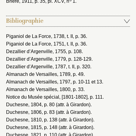
o
Brière, 1911
, p. 35, pl. XCV, n
1.
Bibliographie
Piganiol de La Force, 1738
, t. II, p. 36.
Piganiol de La Force, 1751
, t. II, p. 36.
Dezallier d’Argenville, 1755
, p. 108.
Dezallier d’Argenville, 1779
, p. 128-129.
Dezallier d’Argenville, 1787
, t. II, p. 320.
Almanach de Versailles, 1789
, p. 49.
Almanach de Versailles, 1797
, p. 10-11 et 13.
Almanach de Versailles, 1800
, p. 33.
Notice du Musée spécial, [1801-1802]
, p. 111.
Duchesne, 1804
, p. 80 (attr. à Girardon).
Duchesne, 1806
, p. 83 (attr. à Girardon).
Duchesne, 1810
, p. 138 (attr. à Girardon).
Duchesne, 1815
, p. 148 (attr. à Girardon).
Duchesne, 1821
, p. 110 (attr. à Girardon).