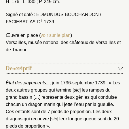
H. 176 ; L. 330 ; P. 249 cm.
Signé et daté : EDMUNDUS BOUCHARDON /
o
i
FACIEBAT. A
. D
. 1739.
Œuvre en place (
voir sur le plan
)
Versailles, musée national des châteaux de Versailles et
de Trianon
Descriptif
État des payements...
, juin 1736-septembre 1739 : « Les
deux autres groupes qui termine [
sic
] les rampes du
grand bassin […] représente deux génies qui conduise
chacun un dragon marin qui jette l’eau par la gueulle.
Ces enfants sont de 7 pieds de proportion. Les deux
dragons qui recouvre [
sic
] leur longue queue sont de 20
pieds de proportion ».