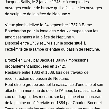
Jacques Bailly, le 2 janvier 1743, « à compte des
ouvrages couleur de bronze qu’il a faits sur les ouvrages
de sculpture de la pièce de Neptune ».
Vieux plomb délivré le 24 septembre 1737 à Edme
Bouchardon pour la fonte des « deux groupes pour les
amortissements à la pièce de Neptune ».
Disposé entre 1739 et 1741 sur le socle situé à
l’extrémité de la rampe orientale du bassin de Neptune.
Fermer
Bronzé en 1743 par Jacques Bailly (impressions
Fermer
Choix du dossier où ajouter la
probablement appliquées en 1742).
notice
Restauré entre 1883 et 1888, lors des travaux de
Connexion
reconstruction du bassin de Neptune.
Nom du dossier
Courriel
Peut-être le groupe auquel la naissance d’une aile et son
attache, un morceau du dos de l’Amour, la naissance du
cou du dragon, des roseaux sur la plinthe et un morceau
de la plinthe ont été refaits en 1884 par Charles Bocquet.
Torse, y compris les épaules, pieds avec une partie des