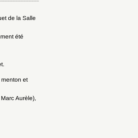
et de la Salle
ement été
t.
t menton et
 Marc Aurèle),