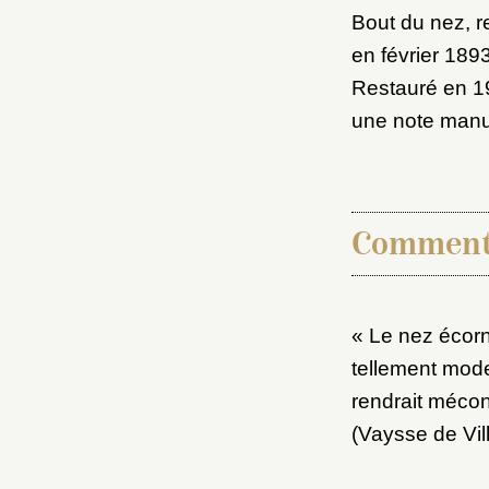
Bout du nez, r
en février 1893
Restauré en 19
une note manus
Comment
« Le nez écorn
tellement mode
rendrait mécon
(Vaysse de Vill