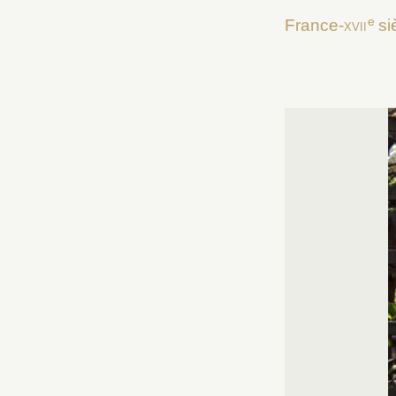
e
France-
xvii
si