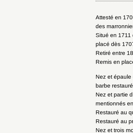
M
Attesté en 170
Nouve
des marronnie
Situé en 1711 
placé dès 170
Retiré entre 1
Remis en place
Cré
Nez et épaule 
barbe restauré
Nez et partie d
mentionnés en
Restauré au qu
Restauré au pr
Nez et trois m