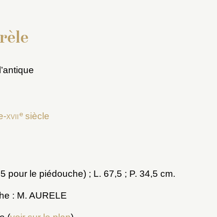
rèle
l’antique
8
e
e-
xvii
siècle
5 pour le piédouche) ; L. 67,5 ; P. 34,5 cm.
che : M. AURELE