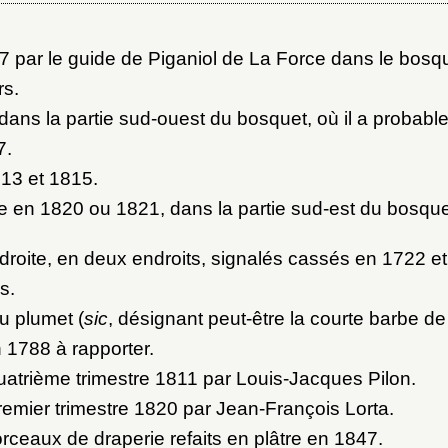
ot de passe
7 par le guide de Piganiol de La Force dans le bosqu
au dossier
rs.
dans la partie sud-ouest du bosquet, où il a probabl
7.
Vous n'êtes pas encore inscrit ?
Créer un compte
813 et 1815.
Envoyer
Vous avez oublié votre mot de passe ?
Cliquez ici
 en 1820 ou 1821, dans la partie sud-est du bosque
er et ajouter
droite, en deux endroits, signalés cassés en 1722 e
s.
u plumet (
sic
, désignant peut-être la courte barbe de
 1788 à rapporter.
atrième trimestre 1811 par Louis-Jacques Pilon.
emier trimestre 1820 par Jean-François Lorta.
orceaux de draperie refaits en plâtre en 1847.