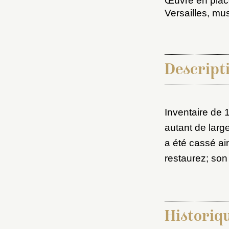
Œuvre en plac
Versailles, mu
Descripti
Inventaire de 
Choi
autant de large
a été cassé ai
Nom d
restaurez; son
C
Historiq
Val