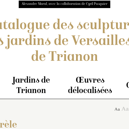
Alexandre Maral, avec la collaboration de Cyril Pasquier
talogue des sculptu
s jardins de Versailles
de Trianon
Jardins de
Œuvres
Trianon
délocalisées
rèle