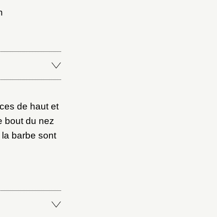
n
Fermer
Fermer
ces de haut et
ice
le bout du nez
 la barbe sont