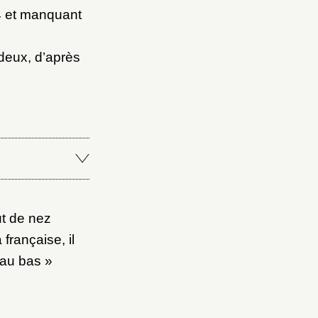
64 et manquant
deux, d’après
ut de nez
 française, il
 au bas »