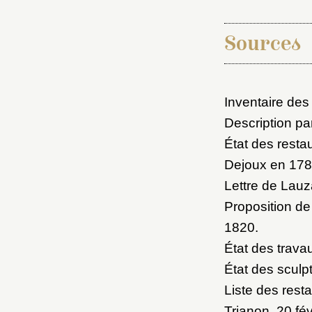
Sources
Inventaire des
Description p
État des restau
Dejoux en 17
Lettre de Lauz
Proposition de
1820
.
État des trava
État des sculp
Liste des rest
Trianon, 20 fé