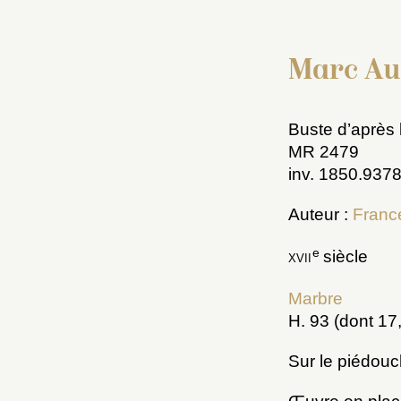
Marc Au
Buste d’après 
MR 2479
inv. 1850.937
Auteur :
Franc
e
xvii
siècle
Marbre
H. 93 (dont 17,
Sur le piédou