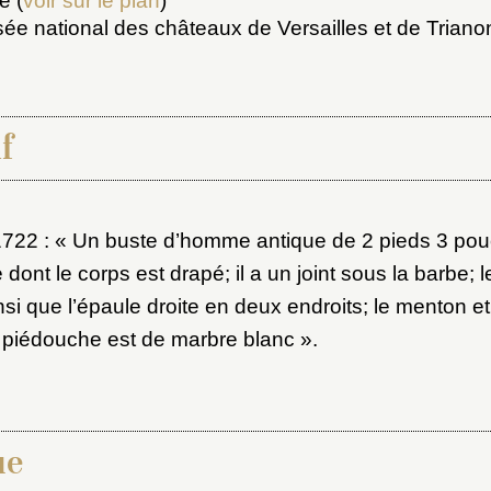
e (
voir sur le plan
)
sée national des châteaux de Versailles et de Triano
f
1722 : « Un buste d’homme antique de 2 pieds 3 pou
x du dossier où ajouter la not
 dont le corps est drapé; il a un joint sous la barbe; 
Connexion
nsi que l’épaule droite en deux endroits; le menton et
u dossier
 piédouche est de marbre blanc ».
ourriel
ue
ider