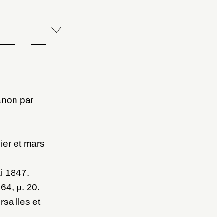
ianon par
ier et mars
ai 1847
.
864
, p. 20.
sailles et