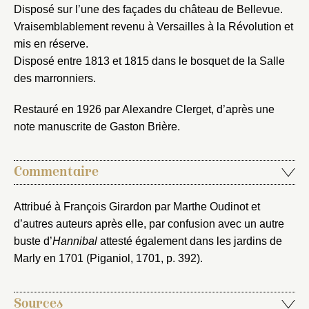
Vous n'êtes pas encore inscrit ?
Créer un compte
Disposé sur l’une des façades du château de Bellevue.
Vous avez oublié votre mot de passe ?
Cliquez ici
Vraisemblablement revenu à Versailles à la Révolution et
Créer et ajouter
mis en réserve.
Disposé entre 1813 et 1815 dans le bosquet de la Salle
des marronniers.
Restauré en 1926 par Alexandre Clerget, d’après une
note manuscrite de Gaston Brière.
Commentaire
Attribué à François Girardon par Marthe Oudinot et
d’autres auteurs après elle, par confusion avec un autre
buste d’
Hannibal
attesté également dans les jardins de
Marly en 1701 (Piganiol, 1701, p. 392).
Sources