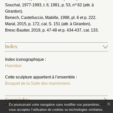
o
Souchal, 1977-1993
, t. II, 1981, p. 53, n
62 (attr. à
Girardon).
Benech, Castelluccio, Mabille, 1998
, pl. 6 et p. 222.
Maral, 2015
, p. 172, cat. S. 151 (attr. à Girardon).
Bresc-Bautier, 2019
, p. 47-48 et p. 434-437, cat. 133.
Index
Index iconographique :
Hannibal
Cette sculpture appartient à l’ensemble :
Bosquet de la Salle des marronniers
Copyrights
En poursuivant votre navigation sans modifier vos paramètres,
vous acceptez l’utilisation de cookies ou technologies similaires,
Étapes de publication :