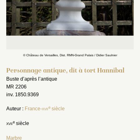
© Château de Versailles, Dist. RMN-Grand Palais / Didier Saulnier
Personnage antique, dit à tort Hannibal
Buste d’après l’antique
MR 2206
inv. 1850.9369
e
Auteur :
France-
xvii
siècle
e
xvii
siècle
Marbre