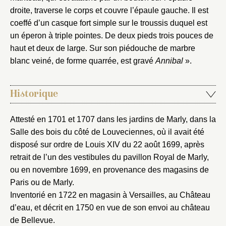
droite, traverse le corps et couvre l’épaule gauche. Il est
Fermer
coeffé d’un casque fort simple sur le troussis duquel est
Fermer
Choix du dossier où ajouter la
un éperon à triple pointes. De deux pieds trois pouces de
notice
haut et deux de large. Sur son piédouche de marbre
Connexion
blanc veiné, de forme quarrée, est gravé
Annibal
».
Nom du dossier
Courriel
Historique
Attesté en 1701 et 1707 dans les jardins de Marly, dans la
Mot de passe
Salle des bois du côté de Louveciennes, où il avait été
Valider
disposé sur ordre de Louis XIV du 22 août 1699, après
retrait de l’un des vestibules du pavillon Royal de Marly,
ou en novembre 1699, en provenance des magasins de
Nouveau dossier
Paris ou de Marly.
Inventorié en 1722 en magasin à Versailles, au Château
Envoyer
d’eau, et décrit en 1750 en vue de son envoi au château
de Bellevue.