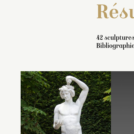
Résu
42 sculptures
Bibliographie
I
s
ve
u
gr