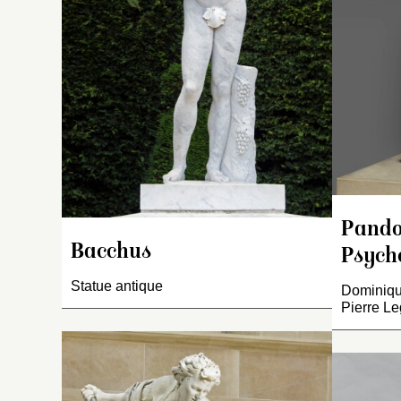
pe
à 
ta
re
g
t
ra
j
a
d’
vi
ha
Pandor
po
Bacchus
Psych
ra
Statue antique
d
Dominique
Pierre Le