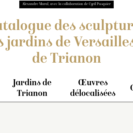
Alexandre Maral, avec la collaboration de Cyril Pasquier
talogue des sculptu
s jardins de Versailles
de Trianon
Jardins de
Œuvres
Trianon
délocalisées