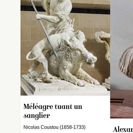
In
g
en
c
av
u
en
s
ch
es
pr
m
sa
sa
d’
Méléagre tuant un
pa
1
sanglier
Nicolas Coustou (1658-1733)
I
Alexa