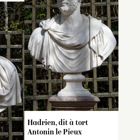
belles…
onné
de
corps
et
sur
Inventaire de 1707 : « Un
buste de marbre blanc, de
erie
deux pieds quatre pouces,
représentant Annibal de
les
Cartage ayant un casque
en teste et les épaules
couvertes d’une draperie
t
par-dessus un corselet,
posé sur un pied d’ouche;
ledit buste copié d’après
l’antique ».
n
 la
Inventaire de 1722 : « Un
Hadrien, dit à tort
buste vêtu à la romaine
Antonin le Pieux
dont le manteau, qui est
attaché par un bouton sur