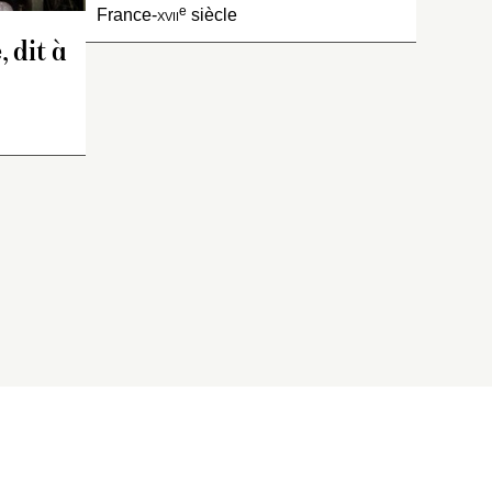
anc
e
France-
xvii
siècle
l’épaule droite, traverse le
corps et couvre l’épaule
 dit à
gauche. Il est coeffé d’un
casque fort simple sur le
troussis duquel…