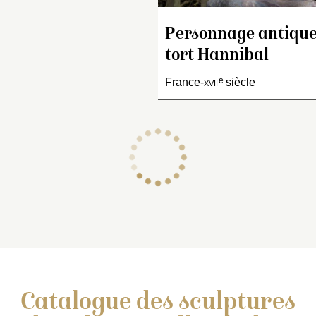
piédouche de marbre bl
est gravé
Antonin
».
Personnage antique,
tort Hannibal
e
France-
xvii
siècle
Catalogue des sculptures