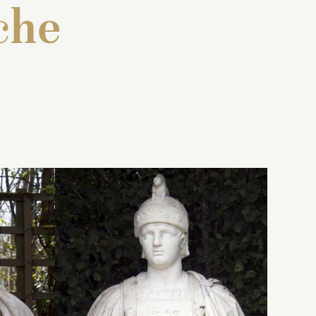
che
n
 : « Une
Inventaire de 1707 : « Un
de
lanc, en
buste de marbre blanc, de
 Pandore,
deux pieds quatre pouces
ant
 les bras
et demi, représentant
de la
Alexandre ayant un casque