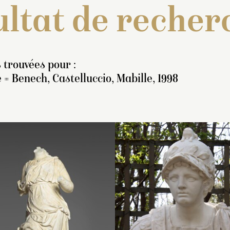
ltat de recher
 trouvées pour :
 = Benech, Castelluccio, Mabille, 1998
nventaire de 1707 : « Une
Inventaire de 1707 : « U
Inventaire de 1707
tatue de marbre blanc
buste de marbre blanc, 
statue de marbre b
iné, en pied, représentant
deux pieds six pouces,
pied, représentant
n Baccus nud, coëffé de
représentant Scipion, ay
ayant une jambe et
apes de raisins, avec un
un casque en teste orné
nuds. Elle soutient 