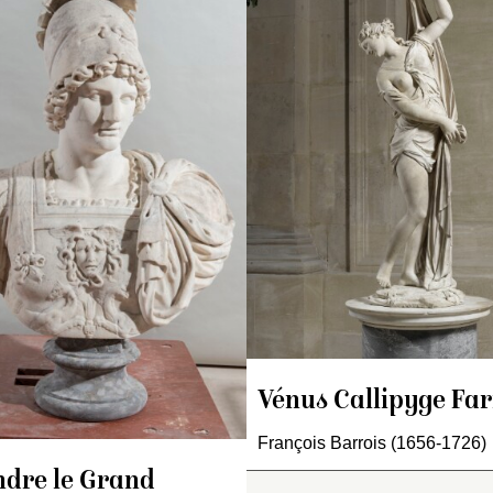
l’antique, représentant
ventaire de 1707 : « Un
Agrippine, ses cheveux 
rouppe de marbre blanc,
Inventaire de 1707
boucles, pendants des
 pied, représentant un
buste de marbre bl
deux côtez de la teste, e
hasseur vêtu d’un corselet
deux pieds neuf p
les épaules toutes
ec une écharpe ; il tient
copié d’après l’ant
couvertes d’une draperie
n épieu des deux mains,
représentant Alex
Posé sur un pied d’ouch
 action de fraper un
ayant un casque en
anglier abbatu sous un
avec une cuirasse 
ien devant luy. La figure
l’épaule droite, des
t de six pieds et demi de
lambrequins pend
oportion et est d’un
devant l’estomac 
orceau avec le derrière du
tête de Méduse en
nglier et le reste du
de deux dragons ai
nglier avec le chien sont
sur l’épaule gauch
un autre morceau. Fait
de draperie; posé 
Vénus Callipyge Fa
r ledit Coustou en
pied d’ouche ».
706 ».
François Barrois (1656-1726)
Inventaire de 1722
nventaire de 1722 : « Une
buste de marbre, c
ndre le Grand
Inventaire de 1707 : « U