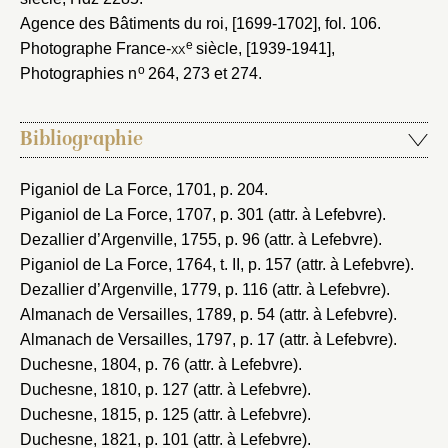
Agence des Bâtiments du roi, [1699-1702]
, fol. 106.
e
Photographe France-
xx
siècle, [1939-1941]
,
o
Photographies n
264, 273 et 274.
Bibliographie
Piganiol de La Force, 1701
, p. 204.
Piganiol de La Force, 1707
, p. 301 (attr. à Lefebvre).
Dezallier d’Argenville, 1755
, p. 96 (attr. à Lefebvre).
Piganiol de La Force, 1764
, t. II, p. 157 (attr. à Lefebvre).
Dezallier d’Argenville, 1779
, p. 116 (attr. à Lefebvre).
Almanach de Versailles, 1789
, p. 54 (attr. à Lefebvre).
Almanach de Versailles, 1797
, p. 17 (attr. à Lefebvre).
Duchesne, 1804
, p. 76 (attr. à Lefebvre).
Duchesne, 1810
, p. 127 (attr. à Lefebvre).
Duchesne, 1815
, p. 125 (attr. à Lefebvre).
Duchesne, 1821
, p. 101 (attr. à Lefebvre).