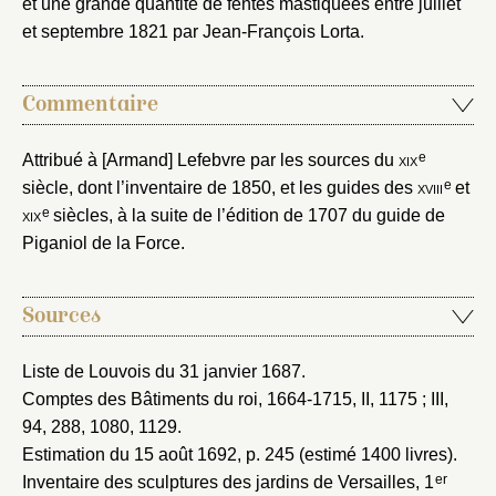
et une grande quantité de fentes mastiquées entre juillet
et septembre 1821 par Jean-François Lorta.
Mot de passe
Valider
Commentaire
e
Attribué à [Armand] Lefebvre par les sources du
xix
Nouveau dossier
e
siècle, dont l’inventaire de 1850, et les guides des
xviii
et
e
xix
siècles, à la suite de l’édition de 1707 du guide de
Envoyer
Piganiol de la Force.
Vous n'êtes pas encore inscrit ?
Créer un compte
Vous avez oublié votre mot de passe ?
Cliquez ici
Créer et ajouter
Sources
Liste de Louvois du 31 janvier 1687
.
Comptes des Bâtiments du roi, 1664-1715
, II, 1175 ; III,
94, 288, 1080, 1129.
Estimation du 15 août 1692
, p. 245 (estimé 1400 livres).
er
Inventaire des sculptures des jardins de Versailles, 1