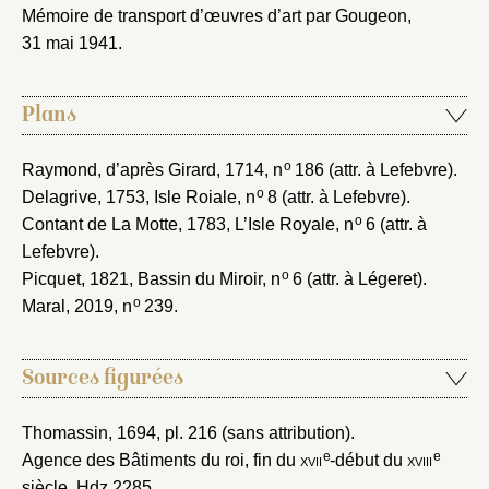
Mémoire de transport d’œuvres d’art par Gougeon,
31 mai 1941
.
Plans
o
Raymond, d’après Girard, 1714
, n
186 (attr. à Lefebvre).
o
Delagrive, 1753
, Isle Roiale, n
8 (attr. à Lefebvre).
o
Contant de La Motte, 1783
, L’Isle Royale, n
6 (attr. à
Lefebvre).
o
Picquet, 1821
, Bassin du Miroir, n
6 (attr. à Légeret).
o
Maral, 2019
, n
239.
Sources figurées
Thomassin, 1694
, pl. 216 (sans attribution).
e
e
Agence des Bâtiments du roi, fin du
xvii
-début du
xviii
siècle
, Hdz 2285.