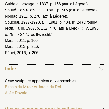
Guide du voyageur, 1837
, p. 156 (attr. à Légeret).
Soulié, 1859-1861
, t. III, 1861, p. 515 (attr. à Lefebvre).
Nolhac, 1911
, p. 278 (attr. à Légeret).
o
Souchal, 1977-1993
, t. II, 1981, p. 434, n
24 (Drouilly,
o
rectif.) ; t. III, 1987, p. 132, n
6 (attr. à Mélo) ; t. IV, 1993,
o
p. 79, n
24 (Drouilly, rectif.).
Maral, 2011
, p. 100.
Maral, 2013
, p. 216.
Pénet, 2016
, p. 206.
Index
Cette sculpture appartient aux ensembles :
Bassin du Miroir et Jardin du Roi
Allée Royale