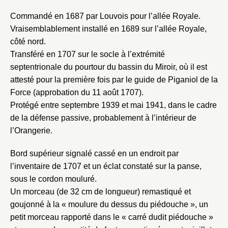
Commandé en 1687 par Louvois pour l’allée Royale.
Vraisemblablement installé en 1689 sur l’allée Royale,
côté nord.
Transféré en 1707 sur le socle à l’extrémité
septentrionale du pourtour du bassin du Miroir, où il est
attesté pour la première fois par le guide de Piganiol de la
Force (approbation du 11 août 1707).
Protégé entre septembre 1939 et mai 1941, dans le cadre
de la défense passive, probablement à l’intérieur de
l’Orangerie.
Fermer
Fermer
Bord supérieur signalé cassé en un endroit par
Choix du dossier où ajouter la
l’inventaire de 1707 et un éclat constaté sur la panse,
notice
Connexion
sous le cordon mouluré.
Nom du dossier
Un morceau (de 32 cm de longueur) remastiqué et
Courriel
goujonné à la « moulure du dessus du piédouche », un
petit morceau rapporté dans le « carré dudit piédouche »