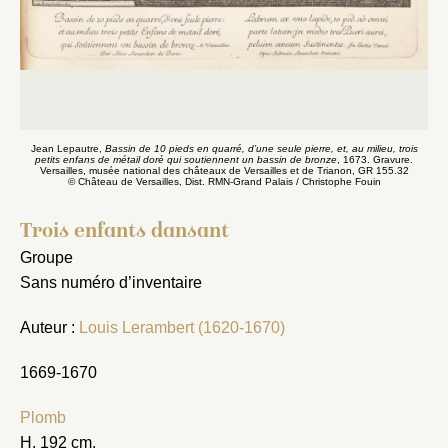
Jean Lepautre,
Bassin de 10 pieds en quarré, d’une seule pierre, et, au milieu, trois
petits enfans de métail doré qui soutiennent un bassin de bronze
, 1673. Gravure.
Versailles, musée national des châteaux de Versailles et de Trianon, GR 155.32
© Château de Versailles, Dist. RMN-Grand Palais / Christophe Fouin
Trois enfants dansant
Groupe
Sans numéro d’inventaire
Auteur :
Louis Lerambert (1620-1670)
1669-1670
Plomb
H. 192 cm.