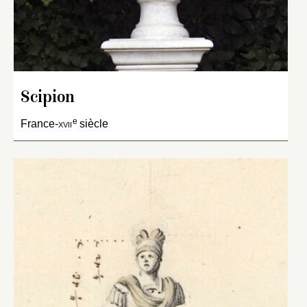
Scipion
e
France-
xvii
siècle