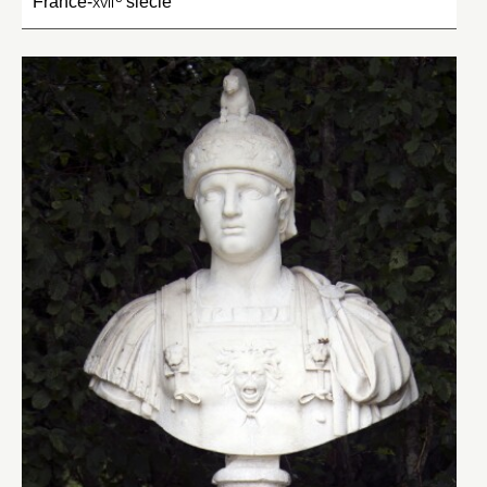
France-
xvii
siècle