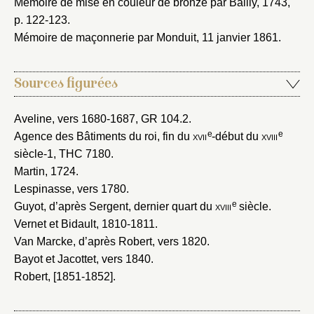
Mémoire de mise en couleur de bronze par Bailly, 1743
,
p. 122-123.
Mémoire de maçonnerie par Monduit, 11 janvier 1861
.
Sources figurées
Aveline, vers 1680-1687
, GR 104.2.
e
e
Agence des Bâtiments du roi, fin du
xvii
-début du
xviii
siècle-1
, THC 7180.
Martin, 1724
.
Lespinasse, vers 1780
.
e
Guyot, d’après Sergent, dernier quart du
xviii
siècle
.
Vernet et Bidault, 1810-1811
.
Van Marcke, d’après Robert, vers 1820
.
Bayot et Jacottet, vers 1840
.
Robert, [1851-1852]
.