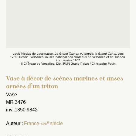
Louis-Nicolas de Lespinasse,
Le Grand Trianon vu depuis le Grand Canal
, vers
1780. Dessin. Versailles, musée national des châteaux de Versailles et de Trianon,
inv. dessins 1107
© Château de Versailles, Dist. RMN-Grand Palais / Christophe Fouin
Vase à décor de scènes marines et anses
ornées d’un triton
Vase
MR 3476
inv. 1850.9842
e
Auteur :
France-
xvii
siècle