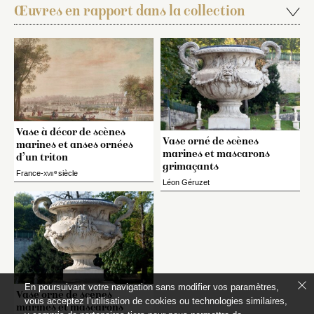
Œuvres en rapport dans la collection
Vase à décor de scènes
Vase orné de scènes
marines et anses ornées
marines et mascarons
d’un triton
grimaçants
e
France-
xvii
siècle
Léon Géruzet
En poursuivant votre navigation sans modifier vos paramètres,
Vase orné de scènes
vous acceptez l’utilisation de cookies ou technologies similaires,
marines et mascarons