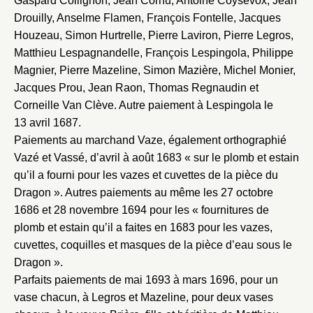
Gaspard Collignon, Jean Cornu, Antoine Coysevox, Jean
Fermer
Drouilly, Anselme Flamen, François Fontelle, Jacques
Houzeau, Simon Hurtrelle, Pierre Laviron, Pierre Legros,
Fermer
Choix du dossier où ajouter la
Matthieu Lespagnandelle, François Lespingola, Philippe
notice
Connexion
Magnier, Pierre Mazeline, Simon Mazière, Michel Monier,
Jacques Prou, Jean Raon, Thomas Regnaudin et
Nom du dossier
Courriel
Corneille Van Clève. Autre paiement à Lespingola le
13 avril 1687.
Paiements au marchand Vaze, également orthographié
Vazé et Vassé, d’avril à août 1683 « sur le plomb et estain
qu’il a fourni pour les vazes et cuvettes de la pièce du
Mot de passe
Valider
Dragon ». Autres paiements au même les 27 octobre
1686 et 28 novembre 1694 pour les « fournitures de
plomb et estain qu’il a faites en 1683 pour les vazes,
Nouveau dossier
cuvettes, coquilles et masques de la pièce d’eau sous le
Dragon ».
Envoyer
Parfaits paiements de mai 1693 à mars 1696, pour un
vase chacun, à Legros et Mazeline, pour deux vases