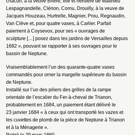
chacun, à la veuve Brière, fille et héritière de Matthieu
Vous n'êtes pas encore inscrit ?
Créer un compte
Vous avez oublié votre mot de passe ?
Cliquez ici
Lespagnandelle, Clérion, Cornu, Drouilly, à la veuve de
Créer et ajouter
Jacques Houzeau, Hurtrelle, Magnier, Prou, Regnaudin,
Van Clève et, pour quatre vases, à Carlier. Parfait
paiement à Coysevox, pour ses « ouvrages de
sculpture […] posez dans les jardins de Versailles depuis
1682 », pouvant se rapporter à ses ouvrages pour le
bassin de Neptune.
Vraisemblablement l’un des quarante-quatre vases
commandés pour orner la margelle supérieure du bassin
de Neptune.
Installé sur l’un des piliers des grilles de la rampe
orientale de l’escalier du Fer-à-cheval de Trianon,
probablement en 1684, un paiement étant délivré le
23 janvier 1684 « à ceux qui ont transporté les vazes et
les cuvettes de plomb de la pièce de Neptune à Trianon
et à la Ménagerie ».
Retiré le 29 mars 1860.