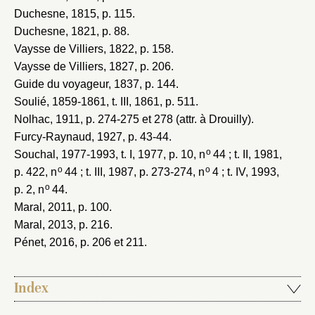
Duchesne, 1815
, p. 115.
Duchesne, 1821
, p. 88.
Vaysse de Villiers, 1822
, p. 158.
Vaysse de Villiers, 1827
, p. 206.
Guide du voyageur, 1837
, p. 144.
Soulié, 1859-1861
, t. III, 1861, p. 511.
Nolhac, 1911
, p. 274-275 et 278 (attr. à Drouilly).
Furcy-Raynaud, 1927
, p. 43-44.
o
Souchal, 1977-1993
, t. I, 1977, p. 10, n
44 ; t. II, 1981,
o
o
p. 422, n
44 ; t. III, 1987, p. 273-274, n
4 ; t. IV, 1993,
o
p. 2, n
44.
Maral, 2011
, p. 100.
Maral, 2013
, p. 216.
Pénet, 2016
, p. 206 et 211.
Index