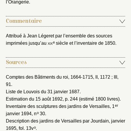
l’Orangerie.
Commentaire
Fermer
Fermer
Choix du dossier où ajouter la
Attribué à Jean Légeret par l’ensemble des sources
notice
e
imprimées jusqu’au
xix
siècle et l’inventaire de 1850.
Connexion
Nom du dossier
Courriel
Sources
Comptes des Bâtiments du roi, 1664-1715
, II, 1172 ; III,
91.
Liste de Louvois du 31 janvier 1687
.
Mot de passe
Valider
Estimation du 15 août 1692
, p. 244 (estimé 1800 livres).
er
Inventaire des sculptures des jardins de Versailles, 1
o
janvier 1694
, n
30.
Nouveau dossier
Description des jardins de Versailles par Jourdain, janvier
o
1695
, fol. 13v
.