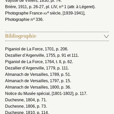
Vaysse de Villiers, 1830
, pl. 74.
o
Brière, 1911
, p. 26-27, pl. LIV, n
1 (attr. à Légeret).
e
Photographe France-
xx
siècle, [1939-1941]
,
o
Photographie n
336.
Bibliographie
Piganiol de La Force, 1701
, p. 206.
Dezallier d’Argenville, 1755
, p. 91 et 111.
Piganiol de La Force, 1764
, t. II, p. 62.
Dezallier d’Argenville, 1779
, p. 111.
Almanach de Versailles, 1789
, p. 51.
Almanach de Versailles, 1797
, p. 15.
Almanach de Versailles, 1800
, p. 36.
Notice du Musée spécial, [1801-1802]
, p. 117.
Duchesne, 1804
, p. 71.
Duchesne, 1806
, p. 73.
Duchesne, 1810
, p. 114.