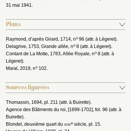
31 mai 1941
.
Plans
o
Raymond, d’après Girard, 1714
, n
96 (attr. à Légeret).
o
Delagrive, 1753
, Grande allée, n
8 (attr. à Légeret).
o
Contant de La Motte, 1783
, Allée Royale, n
8 (attr. à
Légeret).
o
Maral, 2019
, n
102.
Sources figurées
Thomassin, 1694
, pl. 211 (attr. à Buirette).
Agence des Bâtiments du roi, [1699-1702]
, fol. 96 (attr. à
Buirette).
e
Blondel, deuxième quart du
xviii
siècle
, pl. 15.