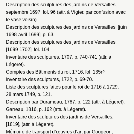
Envoyer
Description des sculptures des jardins de Versailles,
septembre 1697
, fol. 96 (attr. à Vigier, par confusion avec
Vous n'êtes pas encore inscrit ?
Créer un compte
le vase voisin).
Vous avez oublié votre mot de passe ?
Cliquez ici
Description des sculptures des jardins de Versailles, [juin
Créer et ajouter
1698-avril 1699]
, p. 63.
Description des sculptures des jardins de Versailles,
[1699-1702]
, fol. 104.
Inventaire des sculptures, 1707
, p. 740-741 (attr. à
Légeret).
o
Comptes des Bâtiments du roi, 1716
, fol. 135r
.
Inventaire des sculptures, 1722
, p. 69-70.
Liste des sculptures faites pour le roi de 1716 à 1729,
28 mars 1749
, p. 121.
Description par Durameau, 1787
, p. 122 (attr. à Légeret).
Garreau, 1816
, p. 162 (attr. à Légeret).
Inventaire des sculptures des jardins de Versailles,
[1819]
, (attr. à Légeret).
Mémoire de transport d’œuvres d’art par Gougeon,