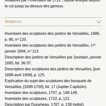
restaurés par l’inventaire de 1722 ; réputé antique depuis
le col jusqu’au-dessus des genoux.
Sources
Inventaire des sculptures des jardins de Versailles, 1686
,
o
p. 86, n
120.
er
Inventaire des sculptures des jardins de Versailles, 1
o
janvier 1694
, n
113.
Description des jardins de Versailles par Jourdain, janvier
1695
, fol. 36-37.
Description des sculptures des jardins de Versailles, [juin
1698-avril 1699]
, p. 125.
Explication du sujet des sculptures des bosquets de
Versailles, [1699-1700]
, fol. 17 (Jupiter Capitolin).
Inventaire des sculptures, 1707
, p. 148-149.
Inventaire des sculptures, 1722
, p. 121.
Description par Durameau, 1787
, p. 138 (retiré).