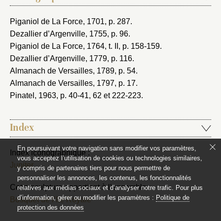
Piganiol de La Force, 1701
, p. 287.
Dezallier d’Argenville, 1755
, p. 96.
Piganiol de La Force, 1764
, t. II, p. 158-159.
Dezallier d’Argenville, 1779
, p. 116.
Almanach de Versailles, 1789
, p. 54.
Almanach de Versailles, 1797
, p. 17.
Pinatel, 1963
, p. 40-41, 62 et 222-223.
Index
En poursuivant votre navigation sans modifier vos paramètres,
Index iconographique :
vous acceptez l’utilisation de cookies ou technologies similaires,
Jupiter
y compris de partenaires tiers pour nous permettre de
personnaliser les annonces, les contenus, les fonctionnalités
Cette sculpture appartient à l’ensemble :
relatives aux médias sociaux et d’analyser notre trafic. Pour plus
d’information, gérer ou modifier les paramètres :
Politique de
Bosquet de l’Ile Royale
protection des données