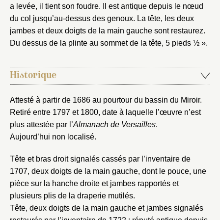
a levée, il tient son foudre. Il est antique depuis le nœud
du col jusqu’au-dessus des genoux. La tête, les deux
jambes et deux doigts de la main gauche sont restaurez.
Nouveau dossier
Du dessus de la plinte au sommet de la tête, 5 pieds ½ ».
Envoyer
Historique
Vous n'êtes pas encore inscrit ?
Créer un compte
Vous avez oublié votre mot de passe ?
Cliquez ici
Attesté à partir de 1686 au pourtour du bassin du Miroir.
Créer et ajouter
Retiré entre 1797 et 1800, date à laquelle l’œuvre n’est
plus attestée par l’
Almanach de Versailles
.
Aujourd’hui non localisé.
Tête et bras droit signalés cassés par l’inventaire de
1707, deux doigts de la main gauche, dont le pouce, une
pièce sur la hanche droite et jambes rapportés et
plusieurs plis de la draperie mutilés.
Tête, deux doigts de la main gauche et jambes signalés