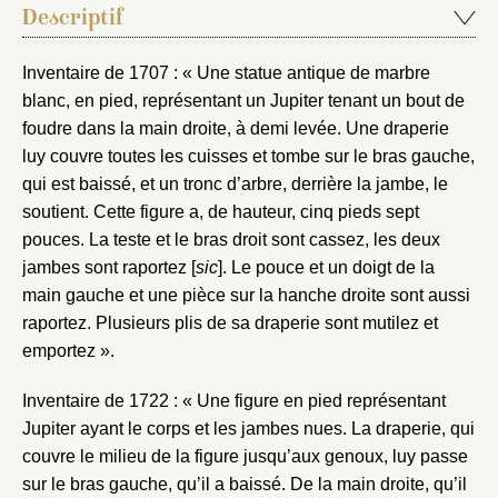
Descriptif
Inventaire de 1707 : « Une statue antique de marbre
blanc, en pied, représentant un Jupiter tenant un bout de
foudre dans la main droite, à demi levée. Une draperie
luy couvre toutes les cuisses et tombe sur le bras gauche,
qui est baissé, et un tronc d’arbre, derrière la jambe, le
Fermer
soutient. Cette figure a, de hauteur, cinq pieds sept
pouces. La teste et le bras droit sont cassez, les deux
Fermer
Choix du dossier où ajouter la
jambes sont raportez [
sic
]. Le pouce et un doigt de la
notice
Connexion
main gauche et une pièce sur la hanche droite sont aussi
raportez. Plusieurs plis de sa draperie sont mutilez et
Nom du dossier
Courriel
emportez ».
Inventaire de 1722 : « Une figure en pied représentant
Jupiter ayant le corps et les jambes nues. La draperie, qui
couvre le milieu de la figure jusqu’aux genoux, luy passe
Mot de passe
sur le bras gauche, qu’il a baissé. De la main droite, qu’il
Valider