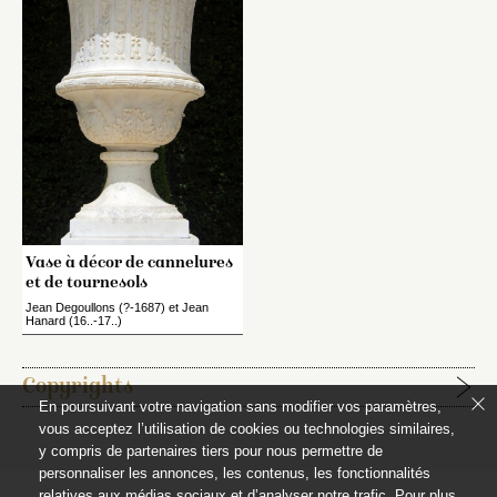
Vase à décor de cannelures
et de tournesols
Jean Degoullons (?-1687) et Jean
Hanard (16..-17..)
Copyrights
En poursuivant votre navigation sans modifier vos paramètres,
vous acceptez l’utilisation de cookies ou technologies similaires,
Étapes de publication :
y compris de partenaires tiers pour nous permettre de
2021-07-21, publication initiale de la notice rédigée par
personnaliser les annonces, les contenus, les fonctionnalités
relatives aux médias sociaux et d’analyser notre trafic. Pour plus