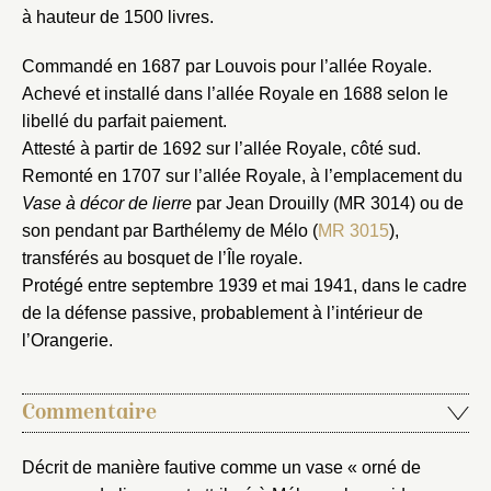
à hauteur de 1500 livres.
Commandé en 1687 par Louvois pour l’allée Royale.
Achevé et installé dans l’allée Royale en 1688 selon le
libellé du parfait paiement.
Attesté à partir de 1692 sur l’allée Royale, côté sud.
Remonté en 1707 sur l’allée Royale, à l’emplacement du
Vase à décor de lierre
par Jean Drouilly (MR 3014) ou de
son pendant par Barthélemy de Mélo (
MR 3015
),
Fermer
transférés au bosquet de l’Île royale.
Fermer
Protégé entre septembre 1939 et mai 1941, dans le cadre
Choix du dossier où ajouter la
de la défense passive, probablement à l’intérieur de
notice
Connexion
l’Orangerie.
Nom du dossier
Courriel
Commentaire
Décrit de manière fautive comme un vase « orné de