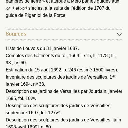
pampres de lierre » et attribué à Mélo par les guides aux
Mot de passe
Valider
e
e
xviii
et
xix
siècles, à la suite de l’édition de 1707 du
guide de Piganiol de la Force.
Nouveau dossier
Sources
Envoyer
Liste de Louvois du 31 janvier 1687
.
Comptes des Bâtiments du roi, 1664-1715
, II, 1178 ; III,
Vous n'êtes pas encore inscrit ?
Créer un compte
98 ; IV, 60.
Vous avez oublié votre mot de passe ?
Cliquez ici
Créer et ajouter
Estimation du 15 août 1692
, p. 246 (estimé 1500 livres).
er
Inventaire des sculptures des jardins de Versailles, 1
o
janvier 1694
, n
33.
Description des jardins de Versailles par Jourdain, janvier
o
1695
, fol. 10v
.
Description des sculptures des jardins de Versailles,
o
septembre 1697
, fol. 127v
.
Description des sculptures des jardins de Versailles, [juin
1698-avril 1699]
, p. 80.