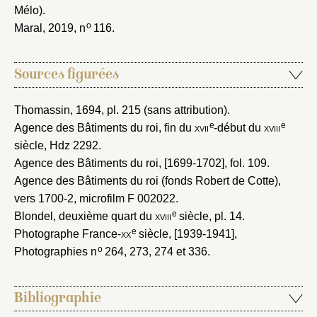
Mélo).
o
Maral, 2019
, n
116.
Sources figurées
Thomassin, 1694
, pl. 215 (sans attribution).
e
e
Agence des Bâtiments du roi, fin du
xvii
-début du
xviii
siècle
, Hdz 2292.
Agence des Bâtiments du roi, [1699-1702]
, fol. 109.
Agence des Bâtiments du roi (fonds Robert de Cotte),
vers 1700-2
, microfilm F 002022.
e
Blondel, deuxième quart du
xviii
siècle
, pl. 14.
e
Photographe France-
xx
siècle, [1939-1941]
,
o
Photographies n
264, 273, 274 et 336.
Bibliographie