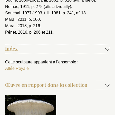
Soulié, 1859-1861
, t. III, 1861, p. 510 (attr. à Mélo).
Nolhac, 1911
, p. 278 (attr. à Drouilly).
o
Souchal, 1977-1993
, t. II, 1981, p. 241, n
18.
Maral, 2011
, p. 100.
Maral, 2013
, p. 216.
Pénet, 2016
, p. 206 et 211.
Index
Cette sculpture appartient à l’ensemble :
Allée Royale
Œuvre en rapport dans la collection