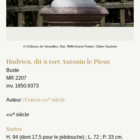
© Château de Versailles, Dist. RMN-Grand Palais / Didier Saulnier
Hadrien, dit à tort Antonin le Pieux
Buste
MR 2207
inv. 1850.9373
e
Auteur :
France-
xvii
siècle
e
xvii
siècle
Marbre
H. 94 (dont 17,5 pour le piédouche) ; L. 72 ; P. 33 cm.