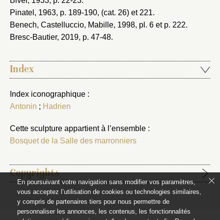
Biver, 1933
, p. 22-23.
Pinatel, 1963
, p. 189-190, (cat. 26) et 221.
Benech, Castelluccio, Mabille, 1998
, pl. 6 et p. 222.
Bresc-Bautier, 2019
, p. 47-48.
Index
Index iconographique :
Antonin
;
Hadrien
Cette sculpture appartient à l’ensemble :
Bosquet de la Salle des marronniers
Copyrights
En poursuivant votre navigation sans modifier vos paramètres,
vous acceptez l’utilisation de cookies ou technologies similaires,
Étapes de publication :
y compris de partenaires tiers pour nous permettre de
2021-07-21, publication initiale de la notice rédigée par
personnaliser les annonces, les contenus, les fonctionnalités