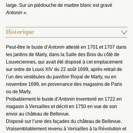
large. Sur un piédouche de marbre blanc est gravé
Fermer
Choix du dossier où ajouter la
Antonin
».
notice
Connexion
Historique
Nom du dossier
Courriel
Peut-être le buste d’
Antonin
attesté en 1701 et 1707 dans
les jardins de Marly, dans la Salle des Bois du côté de
Louveciennes, qui avait été disposé à cet emplacement
sur ordre de Louis XIV du 22 août 1699, après retrait de
Mot de passe
Valider
l’un des vestibules du pavillon Royal de Marly, ou en
novembre 1699, en provenance des magasins de Paris
ou de Marly.
Nouveau dossier
Probablement le buste d’
Antonin
inventorié en 1722 en
magasin à Versailles et décrit en 1750 en vue de son
Envoyer
envoi au château de Bellevue.
Disposé sur l’une des façades du château de Bellevue.
Vous n'êtes pas encore inscrit ?
Créer un compte
Vraisemblablement revenu à Versailles à la Révolution et