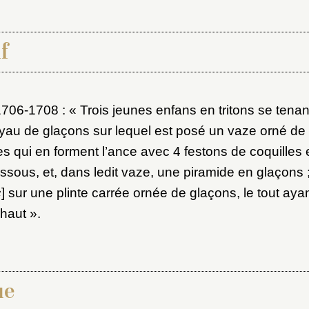
f
1706-1708 : « Trois jeunes enfans en tritons se tenan
yau de glaçons sur lequel est posé un vaze orné d
s qui en forment l’ance avec 4 festons de coquilles e
x du dossier où ajouter la not
sous, et, dans ledit vaze, une piramide en glaçons ;
Connexion
c
] sur une plinte carrée ornée de glaçons, le tout aya
u dossier
haut ».
ourriel
ue
ider