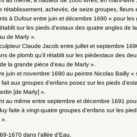
nt au même, à hauteur de 1000 livres, en mars-avril
le rétablissement, achevés, de seize groupes, fleurs et
ts à Dufour entre juin et décembre 1690 « pour les
rétablit sur les pieds d’estaux des quatre angles de l
au de Marly ».
ulpteur Claude Jacob entre juillet et septembre 169
ns de plomb qu’il rétablit sur les piédestaux des de
e de la grande pièce d’eau de Marly ».
e juin et novembre 1690 au peintre Nicolas Bailly « s
l fait aux groupes d’enfans posez sur les pieds d’es
ardin [de Marly] ».
ent au même entre septembre et décembre 1691 pour 
luy faite à vingt-quatre groupes d’enfans sur les pie
 ».
9-1670 dans l’allée d’Eau.