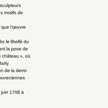
 sculpteurs
es motifs de
on que l’œuvre
s le libellé du
ant la pose de
u château », où
arly.
on de la demi-
Louveciennes
 juin 1708 à