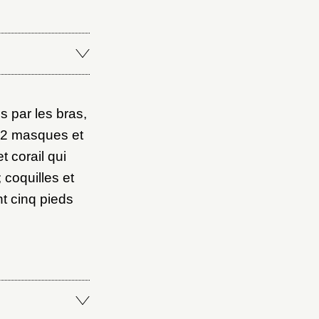
Fermer
s par les bras,
Fermer
e 2 masques et
t corail qui
ice
 coquilles et
nt cinq pieds