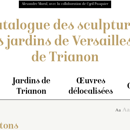
Alexandre Maral, avec la collaboration de Cyril Pasquier
talogue des sculptu
s jardins de Versailles
de Trianon
Jardins de
Œuvres
Trianon
délocalisées
itons