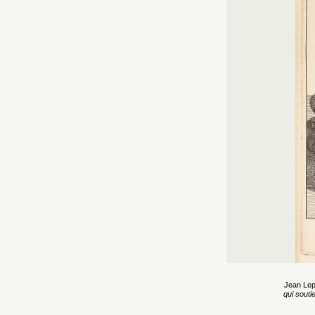
Jean Lep
qui souti