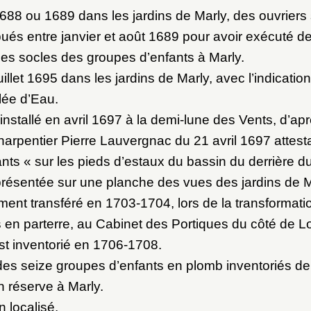
688 ou 1689 dans les jardins de Marly, des ouvriers
ibués entre janvier et août 1689 pour avoir exécuté d
 les socles des groupes d’enfants à Marly.
uillet 1695 dans les jardins de Marly, avec l’indicati
llée d’Eau.
stallé en avril 1697 à la demi-lune des Vents, d’aprè
arpentier Pierre Lauvergnac du 21 avril 1697 attest
nts « sur les pieds d’estaux du bassin du derrière d
présentée sur une planche des vues des jardins de M
ent transféré en 1703-1704, lors de la transformati
 en parterre, au Cabinet des Portiques du côté de 
st inventorié en 1706-1708.
 des seize groupes d’enfants en plomb inventoriés de
n réserve à Marly.
 localisé.