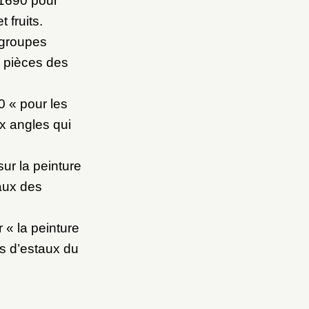
 1690 pour
 fruits.
 groupes
a pièces des
0 « pour les
ux angles qui
ur la peinture
taux des
« la peinture
ds d’estaux du