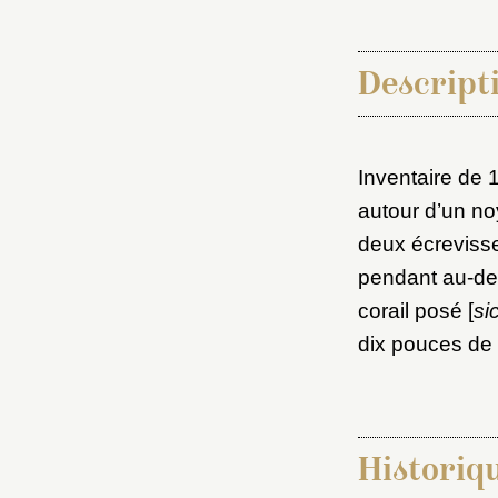
Descripti
Inventaire de 
autour d’un no
deux écrevisse
Choi
pendant au-des
corail posé [
si
Nom d
dix pouces de 
C
Historiq
Val