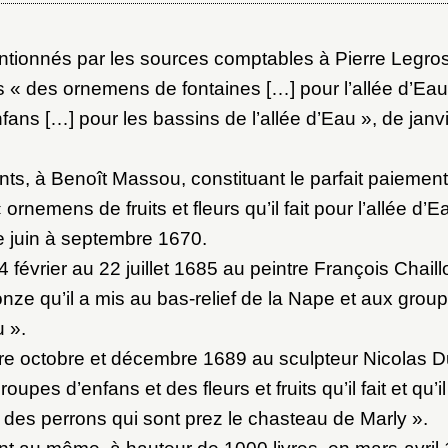
ot de passe
ionnés par les sources comptables à Pierre Legros
au dossier
rs « des ornemens de fontaines […] pour l’allée d’Ea
fans […] pour les bassins de l’allée d’Eau », de janv
Vous n'êtes pas encore inscrit ?
Créer un compte
ts, à Benoît Massou, constituant le parfait paiement 
Envoyer
Vous avez oublié votre mot de passe ?
Cliquez ici
ornemens de fruits et fleurs qu’il fait pour l’allée d’
er et ajouter
de juin à septembre 1670.
 février au 22 juillet 1685 au peintre François Chail
onze qu’il a mis au bas-relief de la Nape et aux grou
u ».
e octobre et décembre 1689 au sculpteur Nicolas D
pes d’enfans et des fleurs et fruits qu’il fait et qu’il 
 des perrons qui sont prez le chasteau de Marly ».