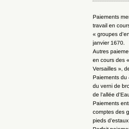
M
Paiements ment
Nouve
travail en cou
« groupes d’en
janvier 1670.
Autres paiemen
en cours des « 
Cré
Versailles », 
Paiements du 4
du verni de br
de l’allée d’Ea
Paiements entr
comptes des grou
pieds d’estaux