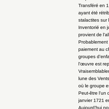
Transféré en 1
ayant été rétr
stalactites sur
Inventorié en j
provient de l’a
Probablement in
paiement au ch
groupes d’enfa
l’œuvre est re
Vraisemblablem
lune des Vents
où le groupe e
Peut-être l’un
janvier 1721 e
Aujourd’hui non