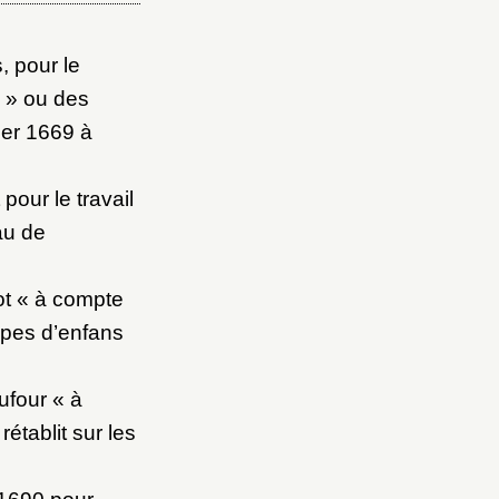
, pour le
u » ou des
ier 1669 à
pour le travail
Eau de
lot « à compte
ppes d’enfans
ufour « à
rétablit sur les