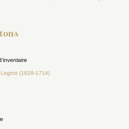
itons
’inventaire
e Legros (1629-1714)
ue