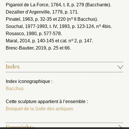
Piganiol de La Force, 1764
, t. II, p. 279 (Bacchante).
Dezallier d’Argenville, 1779
, p. 171.
o
Pinatel, 1963
, p. 32-35 et 220 (n
II Bacchus).
o
Souchal, 1977-1993
, t. IV, 1993, p. 123-124, n
4bis.
Rosasco, 1980
, p. 577-578.
o
Maral, 2014
, p. 140-145 et cat. n
2, p. 147.
Bresc-Bautier, 2019
, p. 25 et 66.
Index
Index iconographique :
Bacchus
Cette sculpture appartient à l’ensemble :
Bosquet de la Salle des antiques
Copyrights