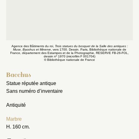
Agence des Bâtiments du roi,
Trois statues du bosquet de la Salle des antiques :
A
Muse, Bacchus et Minerve
, vers 1700. Dessin. Paris, Bibliothèque nationale de
de
France, département des Estampes et de la Photographie, RESERVE FB-26-FOL,
na
o
dessin n
1970 (microfilm F 001704)
© Bibliothèque nationale de France
Bacchus
Statue réputée antique
Sans numéro d’inventaire
Antiquité
Marbre
H. 160 cm.