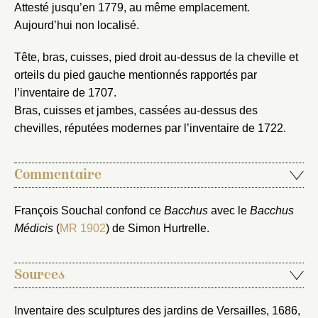
Attesté jusqu’en 1779, au même emplacement.
Vous n'êtes pas encore inscrit ?
Créer un compte
Aujourd’hui non localisé.
Vous avez oublié votre mot de passe ?
Cliquez ici
Créer et ajouter
Tête, bras, cuisses, pied droit au-dessus de la cheville et
orteils du pied gauche mentionnés rapportés par
l’inventaire de 1707.
Bras, cuisses et jambes, cassées au-dessus des
chevilles, réputées modernes par l’inventaire de 1722.
Commentaire
François Souchal confond ce
Bacchus
avec le
Bacchus
Médicis
(
MR 1902
) de Simon Hurtrelle.
Sources
Inventaire des sculptures des jardins de Versailles, 1686
,