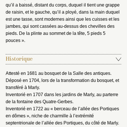
qu’il a baissé, distant du corps, duquel il tient une grappe
de raisin, et le gauche, qu’il a ployé, dans la main duquel
Fermer
est une tasse, sont modernes ainsi que les cuisses et les
Fermer
Choix du dossier où ajouter la
jambes, qui sont cassées au-dessus des chevilles des
notice
pieds. De la plinte au sommet de la tête, 5 pieds 5
Connexion
pouces ».
Nom du dossier
Courriel
Historique
Attesté en 1681 au bosquet de la Salle des antiques.
Déposé en 1704, lors de la transformation du bosquet, et
Mot de passe
Valider
transféré à Marly.
Inventorié en 1707 dans les jardins de Marly, au parterre
de la fontaine des Quatre-Gerbes.
Nouveau dossier
Inventorié en 1722 au « berceau de l’allée des Portiques
en dômes », niche de charmille à l’extrémité
Envoyer
septentrionale de l’allée des Portiques, du côté de Marly.