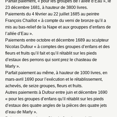
Parfait paiement, « pour les groupes de l’allée d’Eau », le
23 décembre 1681, à hauteur de 3800 livres.
Paiements du 4 février au 22 juillet 1685 au peintre
François Chaillot « à compte du verni de bronze qu’il a
mis au bas-relief de la Nape et aux grouppes d’enfans de
l’allée d’Eau ».
Paiements entre octobre et décembre 1689 au sculpteur
Nicolas Dufour « à comptes des groupes d’enfans et des
Fermer
fleurs et fruits qu’il fait et qu’il rétablit sur les pieds
Fermer
Choix du dossier où ajouter la
d’estaux des perrons qui sont prez le chasteau de
notice
Marly ».
Connexion
Parfait paiement au même, à hauteur de 1000 livres, en
Nom du dossier
Courriel
mars-avril 1690 pour l’exécution et le rétablissement,
achevés, de seize groupes, fleurs et fruits.
Autres paiements à Dufour entre juin et décembre 1690
« pour les groupes d’enfans qu’il rétablit sur les pieds
d’estaux des quatre angles de la pièces des quatre jets
Mot de passe
d’eau de Marly ».
Valider