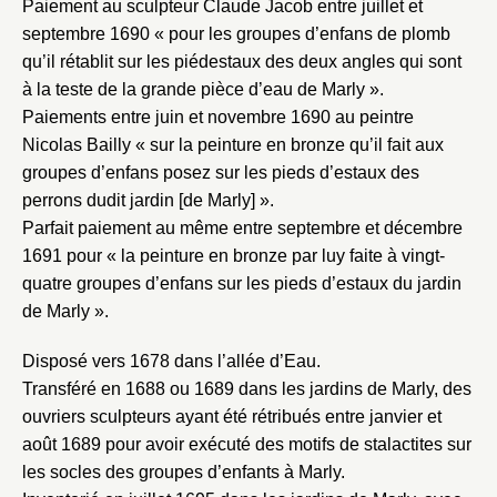
Paiement au sculpteur Claude Jacob entre juillet et
septembre 1690 « pour les groupes d’enfans de plomb
qu’il rétablit sur les piédestaux des deux angles qui sont
Nouveau dossier
à la teste de la grande pièce d’eau de Marly ».
Paiements entre juin et novembre 1690 au peintre
Envoyer
Nicolas Bailly « sur la peinture en bronze qu’il fait aux
groupes d’enfans posez sur les pieds d’estaux des
Vous n'êtes pas encore inscrit ?
Créer un compte
perrons dudit jardin [de Marly] ».
Vous avez oublié votre mot de passe ?
Cliquez ici
Créer et ajouter
Parfait paiement au même entre septembre et décembre
1691 pour « la peinture en bronze par luy faite à vingt-
quatre groupes d’enfans sur les pieds d’estaux du jardin
de Marly ».
Disposé vers 1678 dans l’allée d’Eau.
Transféré en 1688 ou 1689 dans les jardins de Marly, des
ouvriers sculpteurs ayant été rétribués entre janvier et
août 1689 pour avoir exécuté des motifs de stalactites sur
les socles des groupes d’enfants à Marly.