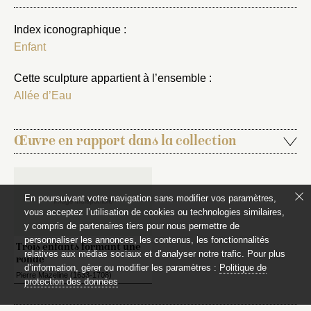
Index iconographique :
Enfant
Cette sculpture appartient à l’ensemble :
Allée d’Eau
Œuvre en rapport dans la collection
En poursuivant votre navigation sans modifier vos paramètres,
vous acceptez l’utilisation de cookies ou technologies similaires,
y compris de partenaires tiers pour nous permettre de
personnaliser les annonces, les contenus, les fonctionnalités
Trois enfants formant une
relatives aux médias sociaux et d’analyser notre trafic. Pour plus
ronde
d’information, gérer ou modifier les paramètres :
Politique de
Pierre Mazeline (1633-1708)
protection des données