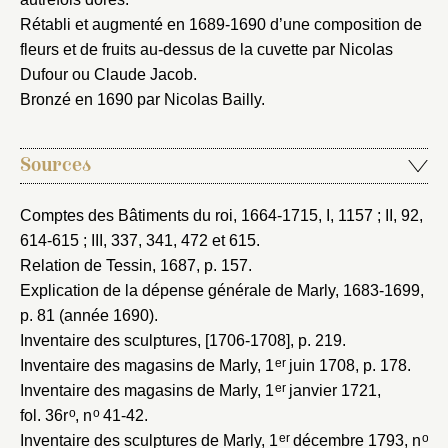
Rétabli et augmenté en 1689-1690 d’une composition de
fleurs et de fruits au-dessus de la cuvette par Nicolas
Dufour ou Claude Jacob.
Bronzé en 1690 par Nicolas Bailly.
Sources
Comptes des Bâtiments du roi, 1664-1715
, I, 1157 ; II, 92,
614-615 ; III, 337, 341, 472 et 615.
Relation de Tessin, 1687
, p. 157.
Explication de la dépense générale de Marly, 1683-1699
,
p. 81 (année 1690).
Inventaire des sculptures, [1706-1708]
, p. 219.
er
Inventaire des magasins de Marly, 1
juin 1708
, p. 178.
er
Inventaire des magasins de Marly, 1
janvier 1721
,
o
o
fol. 36r
, n
41-42.
er
o
Inventaire des sculptures de Marly, 1
décembre 1793
, n