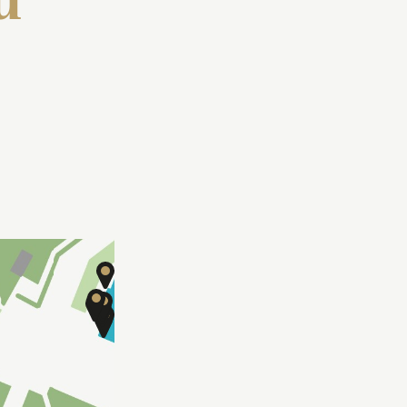
u
Bassin de Neptune