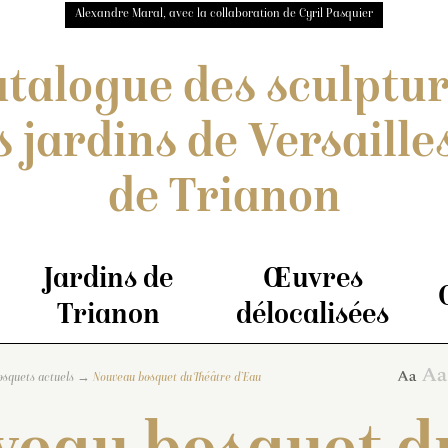
Alexandre Maral, avec la collaboration de Cyril Pasquier
talogue des sculptu
s jardins de Versailles
de Trianon
Jardins de
Œuvres
Trianon
délocalisées
osquets actuels
Nouveau bosquet du Théâtre d’Eau