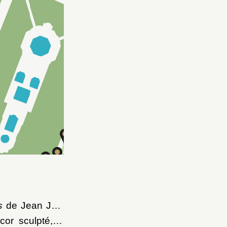
Allée d’Eau
Bosquet de l’Arc de triomphe
s
de Jean Joly
or sculpté, à