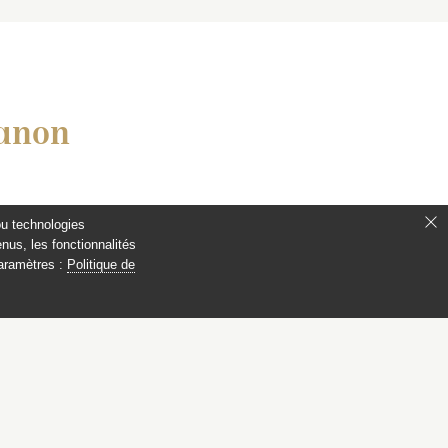
ianon
ou technologies
nus, les fonctionnalités
paramètres :
Politique de
12/2023