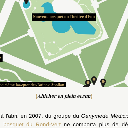
Nouveau bosquet du Théâtre d’Eau
s
roisième bosquet des Bains d’Apollon
Afficher en plein écran
 à l’abri, en 2007, du groupe du
Ganymède Médici
le
bosquet du Rond-Vert
ne comporta plus de déc