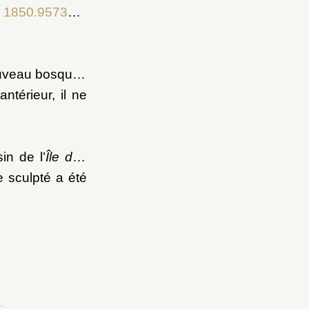
. 1850.9573 à
erre du Nord
uveau bosquet,
ntérieur, il ne
in de l’
Île des
 sculpté a été