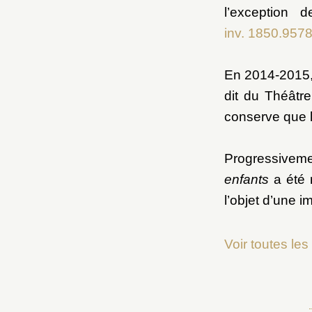
l’exception 
inv. 1850.9578
En 2014-2015,
Parterre de Latone
dit du Théâtre
conserve que l
Bassins de
Progressivemen
enfants
a été 
l’objet d’une i
e
Voir toutes le
Bosquet de la Salle de bal