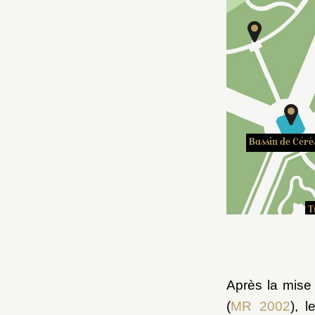
sin de Flore
Bassin de Cérè
Bosquet du Dauphin
T
Après la mise
(
MR 2002
), 