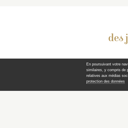
des 
En poursuivant votre nav
similaires, y compris de 
relatives aux médias soci
protection des données
© Cop