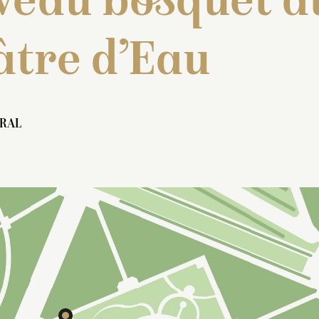
veau bosquet d
âtre d’Eau
RAL