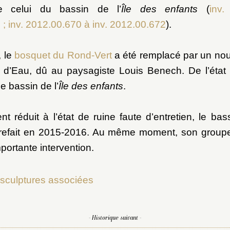
de celui du bassin de l’
Île des enfants
(
inv
Part
 ; inv. 2012.00.670 à inv. 2012.00.672
).
 le
bosquet du Rond-Vert
a été remplacé par un no
 d’Eau, dû au paysagiste Louis Benech. De l’état a
e bassin de l’
Île des enfants
.
 Latone et des Lézards
t réduit à l’état de ruine faute d’entretien, le bass
refait en 2015-2016. Au même moment, son groupe
Parterre d’Eau
mportante intervention.
s sculptures associées
- Historique suivant -