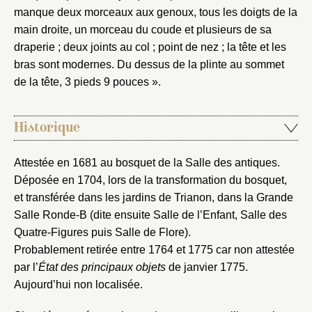
Connexion
manque deux morceaux aux genoux, tous les doigts de la
Nom du dossier
main droite, un morceau du coude et plusieurs de sa
Courriel
draperie ; deux joints au col ; point de nez ; la tête et les
bras sont modernes. Du dessus de la plinte au sommet
de la tête, 3 pieds 9 pouces ».
Mot de passe
Valider
Historique
Attestée en 1681 au bosquet de la Salle des antiques.
Nouveau dossier
Déposée en 1704, lors de la transformation du bosquet,
et transférée dans les jardins de Trianon, dans la Grande
Envoyer
Salle Ronde-B (dite ensuite Salle de l’Enfant, Salle des
Quatre-Figures puis Salle de Flore).
Vous n'êtes pas encore inscrit ?
Créer un compte
Probablement retirée entre 1764 et 1775 car non attestée
Vous avez oublié votre mot de passe ?
Cliquez ici
par l’
État des principaux objets
de janvier 1775.
Créer et ajouter
Aujourd’hui non localisée.