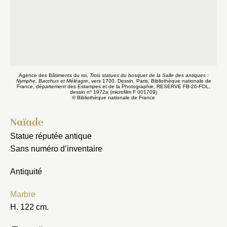
Agence des Bâtiments du roi,
Trois statues du bosquet de la Salle des antiques :
Nymphe, Bacchus et Méléagre
, vers 1700. Dessin. Paris, Bibliothèque nationale de
France, département des Estampes et de la Photographie, RESERVE FB-26-FOL,
o
dessin n
1972a (microfilm F 001709)
© Bibliothèque nationale de France
Naïade
Statue réputée antique
Sans numéro d’inventaire
Antiquité
Marbre
H. 122 cm.