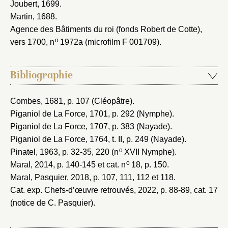
Joubert, 1699
.
Martin, 1688
.
Agence des Bâtiments du roi (fonds Robert de Cotte),
o
vers 1700
, n
1972a (microfilm F 001709).
Bibliographie
Combes, 1681
, p. 107 (Cléopâtre).
Piganiol de La Force, 1701
, p. 292 (Nymphe).
Piganiol de La Force, 1707
, p. 383 (Nayade).
Piganiol de La Force, 1764
, t. II, p. 249 (Nayade).
o
Pinatel, 1963
, p. 32-35, 220 (n
XVII Nymphe).
o
Maral, 2014
, p. 140-145 et cat. n
18, p. 150.
Maral, Pasquier, 2018
, p. 107, 111, 112 et 118.
Cat. exp. Chefs-d’œuvre retrouvés, 2022
, p. 88-89, cat. 17
(notice de C. Pasquier).