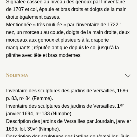
Signalée cassée au niveau des genoux par l’inventaire
de 1707 et col, épaule et bras droits et doigts de la main
droite également cassés.
Mentionnée « très mutilée » par l’inventaire de 1722 :
nez, un morceau au coude, doigts de la main droite, deux
morceaux aux genoux et plusieurs à la draperie
manquants ; réputée antique depuis le col jusqu’à la
plinthe avec tête et bras modernes.
Sources
Inventaire des sculptures des jardins de Versailles, 1686
,
o
p. 83, n
84 (Femme).
er
Inventaire des sculptures des jardins de Versailles, 1
o
janvier 1694
, n
133 (Nimphe).
Description des jardins de Versailles par Jourdain, janvier
o
1695
, fol. 39v
(Nimphe).
Description des sculptures des jardins de Versailles, [juin