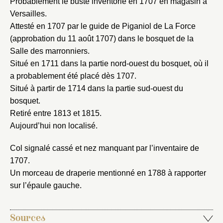
Probablement le buste inventorié en 1707 en magasin à
Versailles.
Vous n'êtes pas encore inscrit ?
Créer un compte
Attesté en 1707 par le guide de Piganiol de La Force
Vous avez oublié votre mot de passe ?
Cliquez ici
Créer et ajouter
(approbation du 11 août 1707) dans le bosquet de la
Salle des marronniers.
Situé en 1711 dans la partie nord-ouest du bosquet, où il
a probablement été placé dès 1707.
Situé à partir de 1714 dans la partie sud-ouest du
bosquet.
Retiré entre 1813 et 1815.
Aujourd’hui non localisé.
Col signalé cassé et nez manquant par l’inventaire de
1707.
Un morceau de draperie mentionné en 1788 à rapporter
sur l’épaule gauche.
Sources