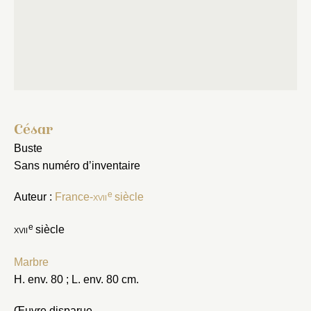
César
Buste
Sans numéro d’inventaire
e
Auteur :
France-
xvii
siècle
e
xvii
siècle
Marbre
H. env. 80 ; L. env. 80 cm.
Œuvre disparue