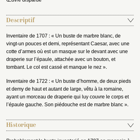
Fermer
Descriptif
Fermer
Choix du dossier où ajouter la
Inventaire de 1707 : « Un buste de marbre blanc, de
notice
Connexion
vingt-un pouces et demi, représentant Caesar, avec une
cotte d’armes où est un masque sur le devant avec une
Nom du dossier
Courriel
draperie sur l’épaule, attachée avec un bouton, et
tombant. Le col est cassé et manque le nez ».
Inventaire de 1722 : « Un buste d’homme, de deux pieds
et demy de haut et autant de large, vêtu à la romaine,
Mot de passe
Valider
ayant un morceau de draperie qui luy couvre le corps et
l’épaule gauche. Son piédouche est de marbre blanc ».
Nouveau dossier
Historique
Envoyer