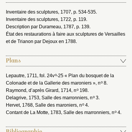
Inventaire des sculptures, 1707
, p. 534-535.
Inventaire des sculptures, 1722
, p. 119.
Description par Durameau, 1787
, p. 139.
État des restaurations à faire aux sculptures de Versailles
et de Trianon par Dejoux en 1788
.
Plans
o
Lepautre, 1711
, fol. 24v
-25 « Plan du bosquet de la
o
Colonade et de la Gallerie des maroniers », n
8.
o
Raymond, d’après Girard, 1714
, n
198.
o
Delagrive, 1753
, Salle des marronniers, n
3.
o
Hervet, 1768
, Salle des maroniers, n
4.
o
Contant de La Motte, 1783
, Salle des marronniers, n
4.