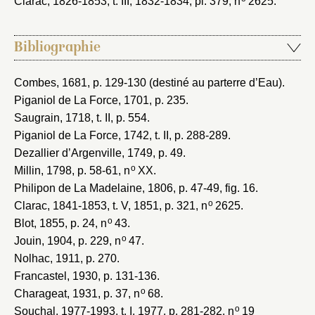
Clarac, 1826-1853
, t. III, 1832-1834, pl. 379, n
2625.
Bibliographie
Combes, 1681
, p. 129-130 (destiné au parterre d’Eau).
Piganiol de La Force, 1701
, p. 235.
Saugrain, 1718
, t. II, p. 554.
Piganiol de La Force, 1742
, t. II, p. 288-289.
Dezallier d’Argenville, 1749
, p. 49.
o
Millin, 1798
, p. 58-61, n
XX.
Philipon de La Madelaine, 1806
, p. 47-49, fig. 16.
o
Clarac, 1841-1853
, t. V, 1851, p. 321, n
2625.
o
Blot, 1855
, p. 24, n
43.
o
Jouin, 1904
, p. 229, n
47.
Nolhac, 1911
, p. 270.
Francastel, 1930
, p. 131-136.
o
Charageat, 1931
, p. 37, n
68.
o
Souchal, 1977-1993
, t. I, 1977, p. 281-282, n
19