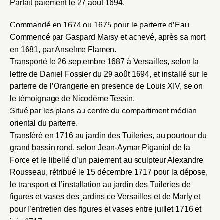
Parfait paiement le 27 août 1694.
Commandé en 1674 ou 1675 pour le parterre d’Eau.
Commencé par Gaspard Marsy et achevé, après sa mort
en 1681, par Anselme Flamen.
Fermer
Transporté le 26 septembre 1687 à Versailles, selon la
Fermer
Choix du dossier où ajouter la
lettre de Daniel Fossier du 29 août 1694, et installé sur le
parterre de l’Orangerie en présence de Louis XIV, selon
notice
Connexion
le témoignage de Nicodème Tessin.
Nom du dossier
Situé par les plans au centre du compartiment médian
Courriel
oriental du parterre.
Transféré en 1716 au jardin des Tuileries, au pourtour du
grand bassin rond, selon Jean-Aymar Piganiol de la
Force et le libellé d’un paiement au sculpteur Alexandre
Mot de passe
Rousseau, rétribué le 15 décembre 1717 pour la dépose,
Valider
le transport et l’installation au jardin des Tuileries de
figures et vases des jardins de Versailles et de Marly et
pour l’entretien des figures et vases entre juillet 1716 et
Nouveau dossier