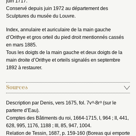
juin 1717.
Conservé depuis juin 1972 au département des
Envoyer
Sculptures du musée du Louvre.
Vous n'êtes pas encore inscrit ?
Créer un compte
Index, annulaire et auriculaire de la main gauche
Vous avez oublié votre mot de passe ?
Cliquez ici
d’Orithye et gros orteil du pied droit mentionnés cassés
Créer et ajouter
en mars 1885.
Tous les doigts de la main gauche et deux doigts de la
main droite d’Orithye et orteils signalés en septembre
1892 à restaurer.
Sources
o
o
Description par Denis, vers 1675
, fol. 7v
-8r
(sur le
parterre d’Eau).
Comptes des Bâtiments du roi, 1664-1715
, I, 964 ; II, 441,
628, 995, 1176, 1188 ; III, 85, 947, 1004.
Relation de Tessin, 1687
, p. 159-160 (Boreas qui emporte