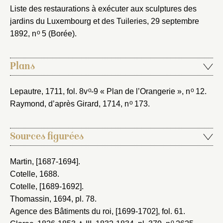
Liste des restaurations à exécuter aux sculptures des
jardins du Luxembourg et des Tuileries, 29 septembre
o
1892
, n
5 (Borée).
Plans
o
o
Lepautre, 1711
, fol. 8v
-9 « Plan de l’Orangerie », n
12.
o
Raymond, d’après Girard, 1714
, n
173.
Sources figurées
Martin, [1687-1694]
.
Cotelle, 1688
.
Cotelle, [1689-1692]
.
Thomassin, 1694
, pl. 78.
Agence des Bâtiments du roi, [1699-1702]
, fol. 61.
o