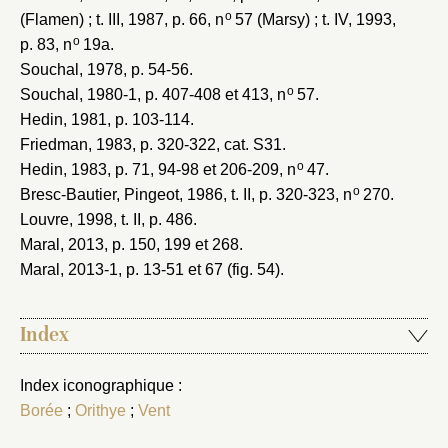
o
(Flamen) ; t. III, 1987, p. 66, n
57 (Marsy) ; t. IV, 1993,
o
p. 83, n
19a.
Souchal, 1978
, p. 54-56.
o
Souchal, 1980-1
, p. 407-408 et 413, n
57.
Hedin, 1981
, p. 103-114.
Friedman, 1983
, p. 320-322, cat. S31.
o
Hedin, 1983
, p. 71, 94-98 et 206-209, n
47.
o
Bresc-Bautier, Pingeot, 1986
, t. II, p. 320-323, n
270.
Louvre, 1998
, t. II, p. 486.
Maral, 2013
, p. 150, 199 et 268.
Maral, 2013-1
, p. 13-51 et 67 (fig. 54).
Index
Index iconographique :
Borée
;
Orithye
;
Vent