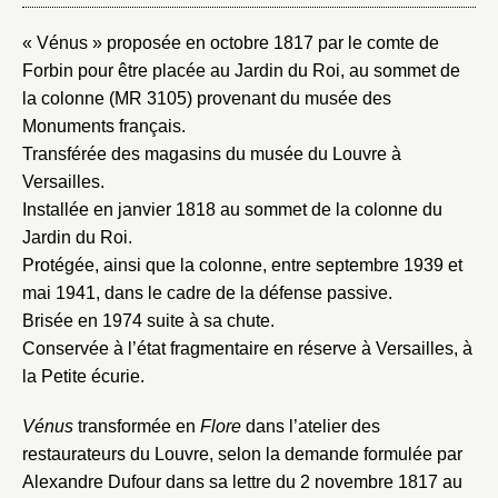
Nom du dossier
Courriel
« Vénus » proposée en octobre 1817 par le comte de
Forbin pour être placée au Jardin du Roi, au sommet de
la colonne (MR 3105) provenant du musée des
Monuments français.
Transférée des magasins du musée du Louvre à
Mot de passe
Versailles.
Valider
Installée en janvier 1818 au sommet de la colonne du
Jardin du Roi.
Protégée, ainsi que la colonne, entre septembre 1939 et
Nouveau dossier
mai 1941, dans le cadre de la défense passive.
Brisée en 1974 suite à sa chute.
Envoyer
Conservée à l’état fragmentaire en réserve à Versailles, à
la Petite écurie.
Vous n'êtes pas encore inscrit ?
Créer un compte
Vous avez oublié votre mot de passe ?
Cliquez ici
Créer et ajouter
Vénus
transformée en
Flore
dans l’atelier des
restaurateurs du Louvre, selon la demande formulée par
Alexandre Dufour dans sa lettre du 2 novembre 1817 au