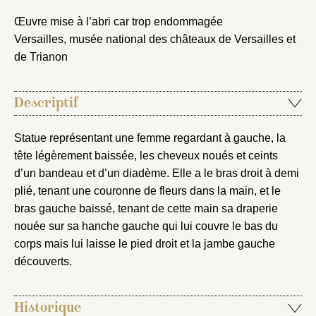
Œuvre mise à l’abri car trop endommagée
Versailles, musée national des châteaux de Versailles et
de Trianon
Descriptif
Statue représentant une femme regardant à gauche, la
tête légèrement baissée, les cheveux noués et ceints
d’un bandeau et d’un diadème. Elle a le bras droit à demi
plié, tenant une couronne de fleurs dans la main, et le
bras gauche baissé, tenant de cette main sa draperie
nouée sur sa hanche gauche qui lui couvre le bas du
corps mais lui laisse le pied droit et la jambe gauche
Fermer
découverts.
Fermer
Choix du dossier où ajouter la
notice
Historique
Connexion