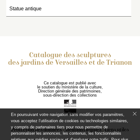
Statue antique
Catalogue des sculptures
des jardins de Versailles et de Trianon
Ce catalogue est publié avec
le soutien du ministère de la culture,
Direction générale des patrimoines,
sous-direction des collections
En poursuivant votre navigation sans modifier vos paramètres,
vous acceptez l’utilisation de cookies ou technologies similaires,
y compris de partenaires tiers pour nous permettre de
Protection des données
Mentions légales
Liens utiles
personnaliser les annonces, les contenus, les fonctionnalités
relatives aux médias sociaux et d’analyser notre trafic. Pour plus