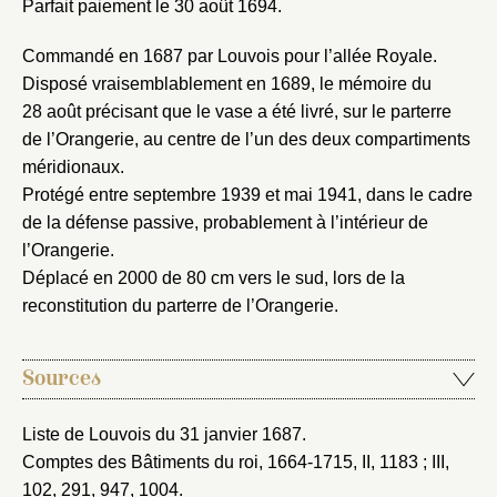
Parfait paiement le 30 août 1694.
Fermer
Commandé en 1687 par Louvois pour l’allée Royale.
Fermer
Choix du dossier où ajouter la
Disposé vraisemblablement en 1689, le mémoire du
notice
28 août précisant que le vase a été livré, sur le parterre
Connexion
de l’Orangerie, au centre de l’un des deux compartiments
Nom du dossier
Courriel
méridionaux.
Protégé entre septembre 1939 et mai 1941, dans le cadre
de la défense passive, probablement à l’intérieur de
l’Orangerie.
Déplacé en 2000 de 80 cm vers le sud, lors de la
Mot de passe
Valider
reconstitution du parterre de l’Orangerie.
Sources
Nouveau dossier
Liste de Louvois du 31 janvier 1687
.
Envoyer
Comptes des Bâtiments du roi, 1664-1715
, II, 1183 ; III,
102, 291, 947, 1004.