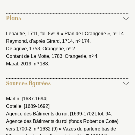
Plans
o
o
Lepautre, 1711
, fol. 8v
-9 « Plan de l’Orangerie », n
14.
o
Raymond, d’après Girard, 1714
, n
174.
o
Delagrive, 1753
, Orangerie, n
2.
o
Contant de La Motte, 1783
, Orangerie, n
4.
o
Maral, 2019
, n
188.
Sources figurées
Martin, [1687-1694]
.
Cotelle, [1689-1692]
.
Agence des Bâtiments du roi, [1699-1702]
, fol. 94.
Agence des Bâtiments du roi (fonds Robert de Cotte),
o
vers 1700-2
, n
1632 (9) « Vazes du parterre bas de