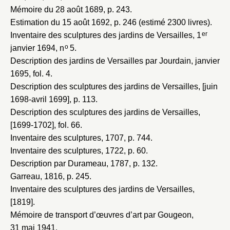
Vous n'êtes pas encore inscrit ?
Créer un compte
Mémoire du 28 août 1689
, p. 243.
Vous avez oublié votre mot de passe ?
Cliquez ici
Estimation du 15 août 1692
, p. 246 (estimé 2300 livres).
Créer et ajouter
er
Inventaire des sculptures des jardins de Versailles, 1
o
janvier 1694
, n
5.
Description des jardins de Versailles par Jourdain, janvier
1695
, fol. 4.
Description des sculptures des jardins de Versailles, [juin
1698-avril 1699]
, p. 113.
Description des sculptures des jardins de Versailles,
[1699-1702]
, fol. 66.
Inventaire des sculptures, 1707
, p. 744.
Inventaire des sculptures, 1722
, p. 60.
Description par Durameau, 1787
, p. 132.
Garreau, 1816
, p. 245.
Inventaire des sculptures des jardins de Versailles,
[1819]
.
Mémoire de transport d’œuvres d’art par Gougeon,
31 mai 1941
.